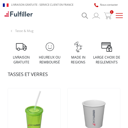
LIVRAISON GRATUITE - SERVICE CLIENT EN FRANCE
Nous contacter
0
Bascu
la
navig
🎯 Assistant impression Fulfiller
Tasse & Mug
IA + équipe disponible 24/7
LIVRAISON
HEUREUX OU
MADE IN
LARGE CHOIX DE
GRATUITE
REMBOURSÉ
REGIONS
REGLEMENTS
TASSES ET VERRES