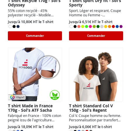
T shirt Recyclé 170g - Sol's
T shirt sport Dry fit - Sol's
Odyssey
Sporty
55% coton recyclé - 45%
Sport. Léger et respirant. Coupe
polyester recyclé - Modèle
Homme ou Femme -
Unisexe 170g - 3 couleurs au
Nombreuses couleurs au choix.
Jusqu'à 10,80€ HT le T-shirt
Jusqu'à 6,51€ HT le T-shirt
choix
Marquage Quadri (CMJN).
Commander
Commander
T shirt Made in France
T shirt Standard Col V
170g - Sol's ATF Sacha
150g - Sol's Regent
Fabriqué en France - 100% coton
Col V. Coupe homme ou femme.
peigné issu de l'agriculture
Personnalisation par transfert
biologique - 4 couleurs au choix.
DTF. 6 couleurs au choix.
Jusqu'à 18,09€ HT le T-shirt
Jusqu'à 6,06€ HT le t-shirt