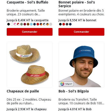
Casquette - Sol's Buffalo
Bonnet polaire - Sol's
Serpico
Broderie uniquement. Taille
Bonnet polaire en broderie dès 5
unique. 23 couleurs de
exemplaires. 4 couleurs au choix.
casquettes. Simple ou biton avec
Jusqu'à 8,40€ HT la casquette
Jusqu'à 8,55€ HT le bonnet
liseret.
Commander
Commander
Chapeaux de paille
Bob - Sol's Bilgola
Dès 25 ex - 2 modèles. Chapeau
Broderie ou Transfert. Taille
de paille au ruban
unique. 10 couleurs de Bob 100%
personnalisable. Choix couleur
coton
Jusqu'à 2.93€ HT le chapeau
Jusqu'à 4.01€ HT le Bob
du ruban