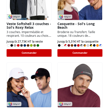
Veste Softshell 3 couches -
Casquette - Sol's Long
Sol's Roxy Relax
Beach
3 couches. Imperméable et
Broderie ou Transfert. Taille
respirant. 10 couleurs au choix.
unique. 18 couleurs de
Coupe homme ou Femme.
casquettes. Simple ou biton avec
Jusqu'à 27,73€ HT la veste
Jusqu'à 5,31€ HT la casquette
liseret.
Commander
Commander