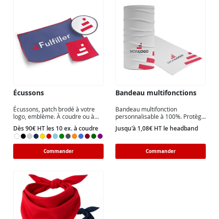
Écussons
Bandeau multifonctions
Écussons, patch brodé à votre
Bandeau multifonction
logo, emblème. À coudre ou à
personnalisable à 100%. Protège
coller - Différents formats Dès
du vent et du froid, il éponge
Dès 90€ HT les 10 ex. à coudre
Jusqu'à 1,08€ HT le headband
10 exemplaires
facilement la transpiration.
Commander
Commander