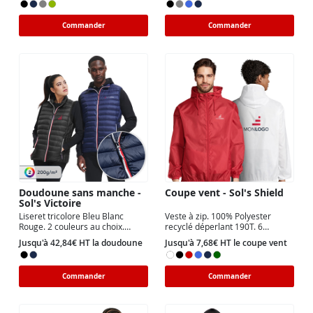
Commander
Commander
Doudoune sans manche -
Coupe vent - Sol's Shield
Sol's Victoire
Liseret tricolore Bleu Blanc
Veste à zip. 100% Polyester
Rouge. 2 couleurs au choix.
recyclé déperlant 190T. 6
Marquage Transfert ou Broderie.
couleurs au choix.
Jusqu'à 42,84€ HT la doudoune
Jusqu'à 7,68€ HT le coupe vent
5 tailles.
Commander
Commander