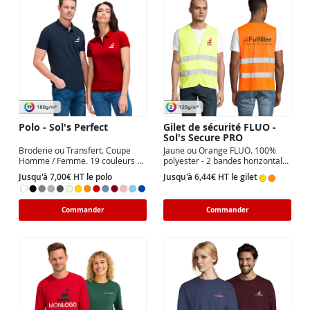
Polo - Sol's Perfect
Gilet de sécurité FLUO -
Sol's Secure PRO
Broderie ou Transfert. Coupe
Jaune ou Orange FLUO. 100%
Homme / Femme. 19 couleurs au
polyester - 2 bandes horizontales
choix. 5 zones de marquage
réfléchissantes
Jusqu'à 7,00€ HT le polo
Jusqu'à 6,44€ HT le gilet
possible.
Commander
Commander