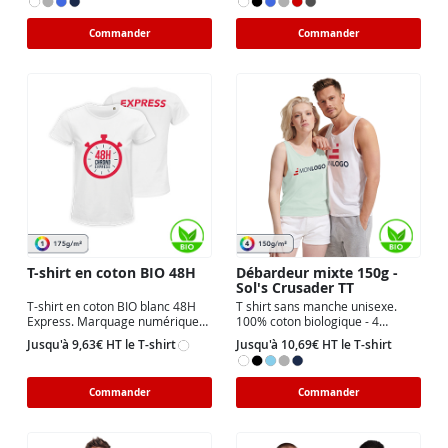
Commander
Commander
T-shirt en coton BIO 48H
Débardeur mixte 150g -
Sol's Crusader TT
T-shirt en coton BIO blanc 48H
T shirt sans manche unisexe.
Express. Marquage numérique
100% coton biologique - 4
Face et Dos 7 tailles dispo.
couleurs au choix. Marquage par
Jusqu'à 9,63€ HT le T-shirt
Jusqu'à 10,69€ HT le T-shirt
transfert
Commander
Commander