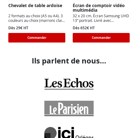
Chevalet de table ardoise
Écran de comptoir vidéo
multimédia
2 formats au choix (A5 ou A4). 3
32 x 20 cm. Écran Samsung UHD
couleurs au choix (marrons clair
13” portrait. Livré avec
ou foncé, noir). Double face.
télécommande et ports
Dès 29€ HT
Dès 652€ HT
facilement accessibles.
Commander
Commander
Ils parlent de nous...