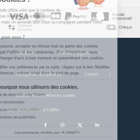
On a attendu d'être sûrs que le contenu de
ce site vous intéresse avant de vous
déranger, mais on aimerait bien vous accompagner pendant votre
visite...
C'est OK pour vous ?
Ici, vous pouvez accepter ou refuser tout ou partie des cookies
déposés par Fulfiller et ses partenaires. Pas d'inquiétude, vous
CGU & CGV
|
Mentions légales
|
pourrez changer d'avis à tout moment en paramétrant vos cookies.
Pour modifier vos préférences par la suite, cliquez sur le lien 'Modifier
mes préférences cookies' situé dans le pied de page.
Politique de confidentialité
|
Contact
|
Voici pourquoi nous utilisons des cookies.
Partage de données avec Google
Modifier mes préférences cookies
Cookies fonctionnels
Tous droits réservés © Fulfiller
On vous présente nos cookies !
Personnaliser les publicités
Vos données sont sécurisées et confidentielles.
Consentements certifiés par