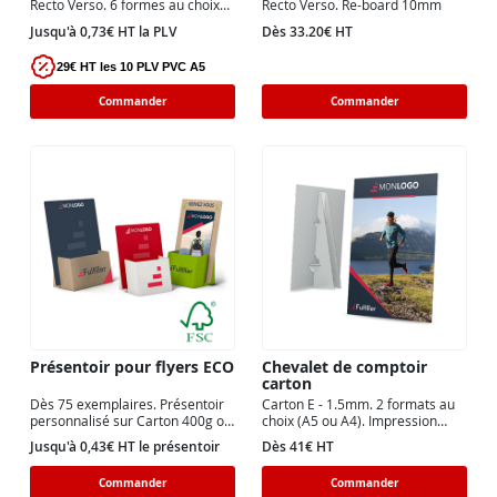
Recto Verso. 6 formes au choix
Recto Verso. Re-board 10mm
sur PVC expansé 3 ou 5mm
Jusqu'à 0,73€ HT la PLV
Dès 33.20€ HT
29€ HT les 10 PLV PVC A5
Commander
Commander
Présentoir pour flyers ECO
Chevalet de comptoir
carton
Dès 75 exemplaires. Présentoir
Carton E - 1.5mm. 2 formats au
personnalisé sur Carton 400g ou
choix (A5 ou A4). Impression
Carton recyclé FSC™ 450g.
directe UV
Jusqu'à 0,43€ HT le présentoir
Dès 41€ HT
Commander
Commander