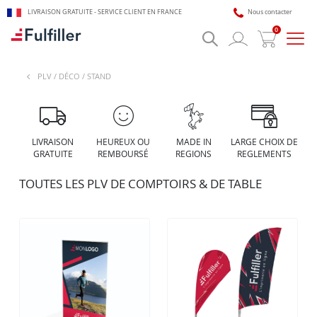
LIVRAISON GRATUITE - SERVICE CLIENT EN FRANCE
Nous contacter
0
Bascu
la
navig
PLV / DÉCO / STAND
🎯 Assistant impression Fulfiller
IA + équipe disponible 24/7
LIVRAISON
HEUREUX OU
MADE IN
LARGE CHOIX DE
GRATUITE
REMBOURSÉ
REGIONS
REGLEMENTS
TOUTES LES PLV DE COMPTOIRS & DE TABLE