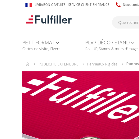
LIVRAISON GRATUITE - SERVICE CLIENT EN FRANCE
Nous cont
PETIT FORMAT
PLV / DÉCO / STAND
Cartes de visite, Flyers...
Roll UP, Stands & murs d'image..
Pannea
PUBLICITÉ EXTÉRIEURE
Panneaux Rigides