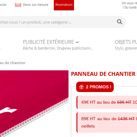
On vous r
acter
Devis sur mesure
Revendeurs
! Du lund
PUBLICITÉ EXTÉRIEURE
OBJETS P
.
Bâche & banderole, Drapeau publicitaire...
Stylo, gobelet
u de chantier
PANNEAU DE CHANTIER
2 PROMOS !
49€ HT au lieu de
68€ HT
10
89€ HT au lieu de
143€ HT
l
oeillets