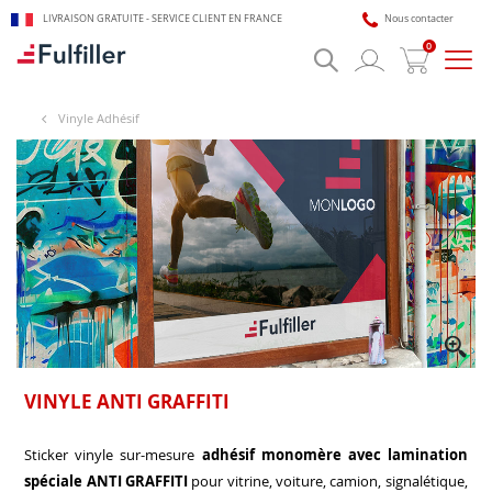
LIVRAISON GRATUITE - SERVICE CLIENT EN FRANCE
Nous contacter
0
Bascu
la
navig
Vinyle Adhésif
🎯 Assistant impression Fulfiller
IA + équipe disponible 24/7
VINYLE ANTI GRAFFITI
Sticker vinyle sur-mesure
adhésif monomère avec lamination
spéciale ANTI GRAFFITI
pour vitrine, voiture, camion, signalétique,