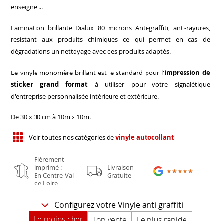
enseigne ...
Lamination brillante Dialux 80 microns Anti-graffiti, anti-rayures,
resistant aux produits chimiques ce qui permet en cas de
dégradations un nettoyage avec des produits adaptés.
Le vinyle monomère brillant est le standard pour l'
impression de
sticker grand format
à utiliser pour votre signalétique
d'entreprise personnalisée intérieure et extérieure.
De 30 x 30 cm à 10m x 10m.
Voir toutes nos catégories de
vinyle autocollant
Fièrement
imprimé :
Livraison
★★★★★
★★★★★
En Centre-Val
Gratuite
de Loire
Configurez votre Vinyle anti graffiti
Le moins cher
Top vente
Le plus rapide