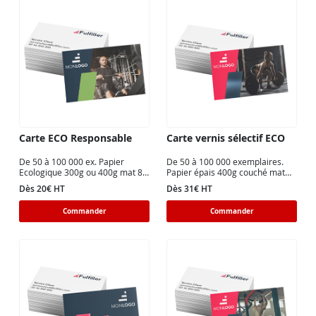
Carte ECO Responsable
Carte vernis sélectif ECO
De 50 à 100 000 ex. Papier
De 50 à 100 000 exemplaires.
Ecologique 300g ou 400g mat 8.5
Papier épais 400g couché mat
x 5.5cm en recto ou recto verso.
sans pelliculage avec vernis
Dès 20€ HT
Dès 31€ HT
sélectif
Commander
Commander