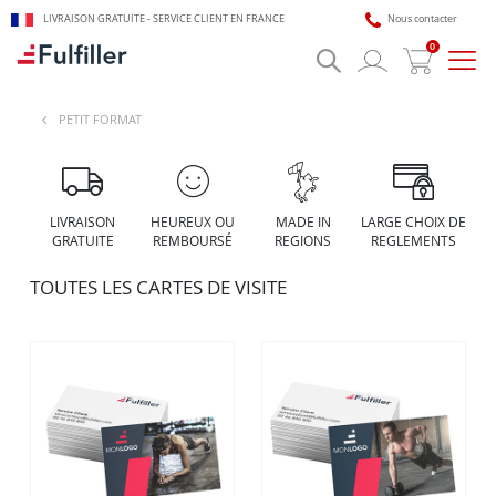
LIVRAISON GRATUITE - SERVICE CLIENT EN FRANCE
Nous contacter
0
Bascu
la
navig
PETIT FORMAT
🎯 Assistant impression Fulfiller
IA + équipe disponible 24/7
LIVRAISON
HEUREUX OU
MADE IN
LARGE CHOIX DE
GRATUITE
REMBOURSÉ
REGIONS
REGLEMENTS
TOUTES LES CARTES DE VISITE