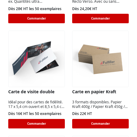
ex. Quantités ultra
Recto Verso. Avec ou sans
personnalisables. Livraison
finition
Dès 28€ HT les 50 exemplaires
Dès 24,20€ HT
Express garantie.
Commander
Commander
Carte de visite double
Carte en papier Kraft
Idéal pour des cartes de fidélité.
3 formats disponibles. Papier
17 x 5,4 cm ouvert et 8,5 x 5,4 cm
Kraft 400g / Papier Kraft 450g /
fermé (un pli central).
Papier Kraft 450g FSC®.
Dès 16€ HT les 50 exemplaires
Dès 22€ HT
Commander
Commander