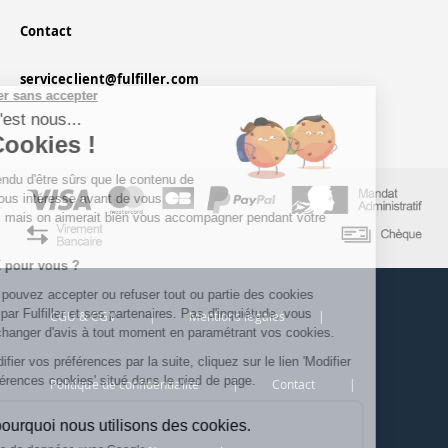
Contact
serviceclient@fulfiller.com
Continuer sans accepter
Salut c'est nous...
les Cookies !
On a attendu d'être sûrs que le contenu de
ce site vous intéresse avant de vous
déranger, mais on aimerait bien vous accompagner pendant votre
visite...
C'est OK pour vous ?
Ici, vous pouvez accepter ou refuser tout ou partie des cookies
déposés par Fulfiller et ses partenaires. Pas d'inquiétude, vous
CGU & CGV
|
Mentions légales
|
pourrez changer d'avis à tout moment en paramétrant vos cookies.
Pour modifier vos préférences par la suite, cliquez sur le lien 'Modifier
mes préférences cookies' situé dans le pied de page.
Politique de confidentialité
|
Contact
|
Voici pourquoi nous utilisons des cookies.