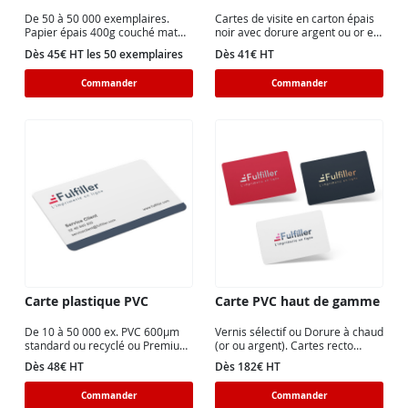
De 50 à 50 000 exemplaires.
Cartes de visite en carton épais
Papier épais 400g couché mat
noir avec dorure argent ou or en
avec dorure Or ou Argent recto.
recto ou recto verso.
Dès 45€ HT les 50 exemplaires
Dès 41€ HT
Commander
Commander
Carte plastique PVC
Carte PVC haut de gamme
De 10 à 50 000 ex. PVC 600µm
Vernis sélectif ou Dorure à chaud
standard ou recyclé ou Premium
(or ou argent). Cartes recto
650µm. Mat ou Brillant.
verso quadri avec pelliculage.
Dès 48€ HT
Dès 182€ HT
Commander
Commander