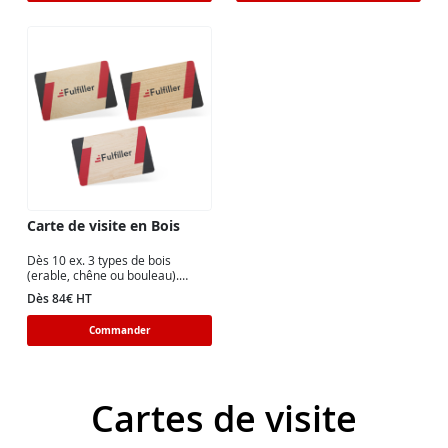
Carte de visite en Bois
Dès 10 ex. 3 types de bois
(erable, chêne ou bouleau).
Quadri CMJN recto ou recto
Dès 84€ HT
verso.
Commander
Cartes de visite