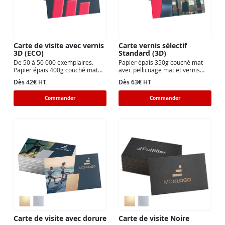
Carte de visite avec vernis
Carte vernis sélectif
3D (ECO)
Standard (3D)
De 50 à 50 000 exemplaires.
Papier épais 350g couché mat
Papier épais 400g couché mat
avec pellicuage mat et vernis
avec vernis 3D brillant recto.
sélectif brillant. Carte recto ou
Dès 42€ HT
Dès 63€ HT
recto verso.
Commander
Commander
Carte de visite avec dorure
Carte de visite Noire