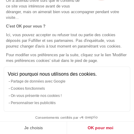
SERVICE CLIENT
On a attendu d'être sûrs que le contenu de
ce site vous intéresse avant de vous
déranger, mais on aimerait bien vous accompagner pendant votre
02 46 84 08 00
visite...
C'est OK pour vous ?
Lundi au vendredi : 9h à 12h30 - 13h30 à 18h00
Ici, vous pouvez accepter ou refuser tout ou partie des cookies
Demande de devis spécifique
déposés par Fulfiller et ses partenaires. Pas d'inquiétude, vous
pourrez changer d'avis à tout moment en paramétrant vos cookies.
Pour modifier vos préférences par la suite, cliquez sur le lien 'Modifier
Contact
mes préférences cookies' situé dans le pied de page.
Vos données sont sécurisées et confidentielles.
serviceclient@fulfiller.com
Voici pourquoi nous utilisons des cookies.
Partage de données avec Google
Cookies fonctionnels
On vous présente nos cookies !
Personnaliser les publicités
Consentements certifiés par
Je choisis
OK pour moi