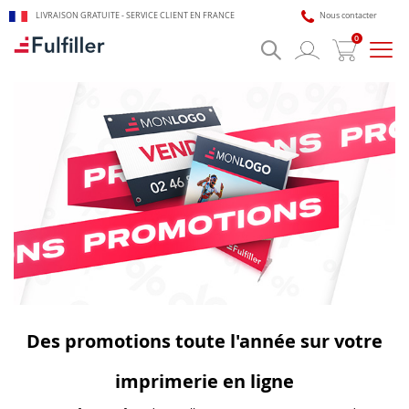
LIVRAISON GRATUITE - SERVICE CLIENT EN FRANCE
Nous contacter
0
Bascu
la
navig
🎯 Assistant impression Fulfiller
IA + équipe disponible 24/7
Des promotions toute l'année sur votre
imprimerie en ligne