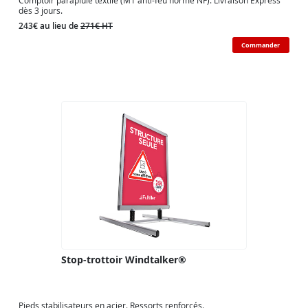
Comptoir parapluie textile (M1 anti-feu norme NF). Livraison Express
dès 3 jours.
243€ au lieu de
271€ HT
Commander
Stop-trottoir Windtalker®
Pieds stabilisateurs en acier. Ressorts renforcés.