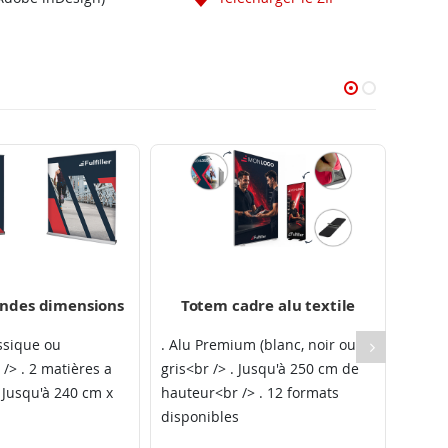
andes dimensions
Totem cadre alu textile
Totem
ssique ou
. Alu Premium (blanc, noir ou,
. Cad
> . 2 matières a
gris<br /> . Jusqu'à 250 cm de
noir o
. Jusqu'à 240 cm x
hauteur<br /> . 12 formats
cm de
disponibles
sur-m