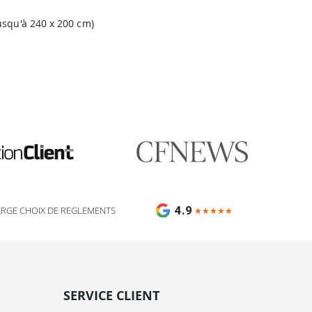
usqu'à 240 x 200 cm)
🎯 Assistant impression Fulfiller
IA + équipe disponible 24/7
4.9
ARGE CHOIX DE REGLEMENTS
★★★★★
★★★★★
SERVICE CLIENT