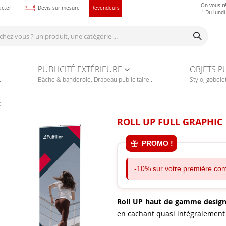
On vous r
acter
Devis sur mesure
Revendeurs
! Du lund
PUBLICITÉ EXTÉRIEURE
OBJETS P
.
Bâche & banderole, Drapeau publicitaire...
Stylo, gobelet
c
ROLL UP FULL GRAPHIC
PROMO !
-10% sur votre première co
Roll UP haut de gamme desig
en cachant quasi intégralement 