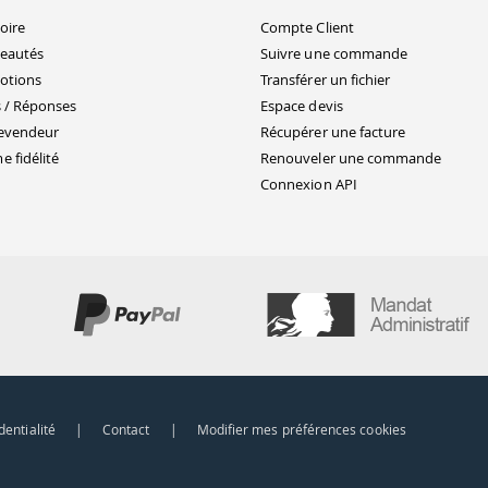
oire
Compte Client
eautés
Suivre une commande
otions
Transférer un fichier
 / Réponses
Espace devis
evendeur
Récupérer une facture
 fidélité
Renouveler une commande
Connexion API
dentialité
|
Contact
|
Modifier mes préférences cookies
ns
de confidentialité, en garantissant la conformité avec les réglementat