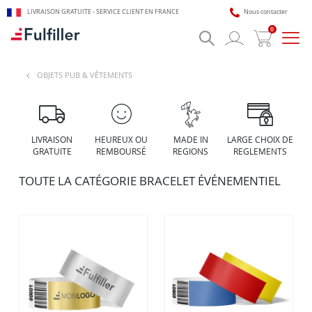
LIVRAISON GRATUITE - SERVICE CLIENT EN FRANCE
Nous contacter
0
Bascu
la
navig
OBJETS PUB & VÊTEMENTS
🎯 Assistant impression Fulfiller
IA + équipe disponible 24/7
LIVRAISON
HEUREUX OU
MADE IN
LARGE CHOIX DE
GRATUITE
REMBOURSÉ
REGIONS
REGLEMENTS
TOUTE LA CATÉGORIE BRACELET ÉVÉNEMENTIEL