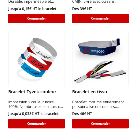
Durable, imperméable et
CMJN. Livré avec ou sans
résistant à l'eau.
dévidoir. Quantité sur mesure.
Jusqu'à 0,15€ HT le bracelet
Dès 39€ HT
Commander
Commander
Bracelet Tyvek couleur
Bracelet en tissu
Impression 1 couleur noire
Bracelet imprimé entièrement
100%. Nombreuses couleurs de
personnalisé en couleurs.
bracelets. Taille adulte et enfant.
Polyester classique ou recyclé.
Jusqu'à 0,038€ HT le bracelet
Dès 46€ HT
Commander
Commander