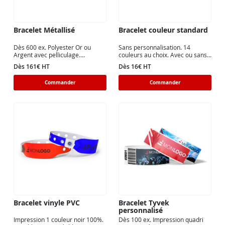
Bracelet Métallisé
Bracelet couleur standard
Dès 600 ex. Polyester Or ou
Sans personnalisation. 14
Argent avec pelliculage.
couleurs au choix. Avec ou sans
Impression CMJN avec blanc de
dévidoir. Livraison express.
Dès 161€ HT
Dès 16€ HT
soutien.
Commander
Commander
Bracelet vinyle PVC
Bracelet Tyvek
personnalisé
Impression 1 couleur noir 100%.
Dès 100 ex. Impression quadri