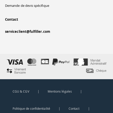
Demande de devis spécifique
Contact
serviceclient@fulfiller.com
Continuer sans accepter
Salut c'est nous...
les Cookies !
On a attendu d'être sûrs que le contenu de
ce site vous intéresse avant de vous
déranger, mais on aimerait bien vous accompagner pendant votre
visite...
C'est OK pour vous ?
Ici, vous pouvez accepter ou refuser tout ou partie des cookies
déposés par Fulfiller et ses partenaires. Pas d'inquiétude, vous
CGU & CGV
|
Mentions légales
|
pourrez changer d'avis à tout moment en paramétrant vos cookies.
Pour modifier vos préférences par la suite, cliquez sur le lien 'Modifier
mes préférences cookies' situé dans le pied de page.
Politique de confidentialité
|
Contact
|