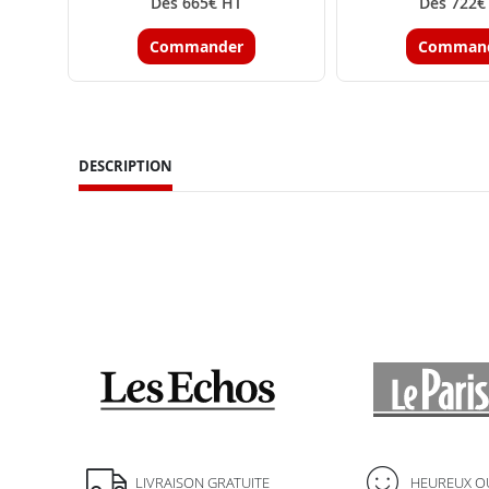
Dès 665€ HT
Dès 722€
Commander
Comman
DESCRIPTION
LIVRAISON GRATUITE
HEUREUX O