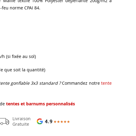
r Maille textile 100% Polyester déperlante 200g/m2 à
i-feu norme CPAI 84.
h (si fixée au sol)
 que soit la quantité)
tente gonflable 3x3 standard ?
Commandez notre
tente
 de
tentes et barnums personnalisés
Livraison
4.9
★★★★★
★★★★★
Gratuite