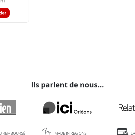
 HT
der
Ils parlent de nous...
U REMBOURSÉ
MADE IN REGIONS
L