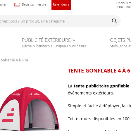
On vous r
acter
Devis sur mesure
Revendeurs
! Du lund
PUBLICITÉ EXTÉRIEURE
OBJETS P
.
Bâche & banderole, Drapeau publicitaire...
Stylo, gobelet
onflable 4 à 6 m
TENTE GONFLABLE 4 À 6
La
tente publicitaire gonflable
événements extérieurs.
Simple et facile à déployer, la 
Toit et murs disponibles en 100