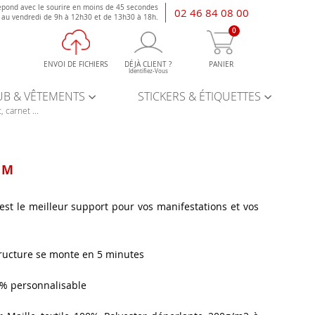
épond avec le sourire en moins de 45 secondes
02 46 84 08 00
i au vendredi de 9h à 12h30 et de 13h30 à 18h.
0
ENVOI DE FICHIERS
DÉJÀ CLIENT ?
PANIER
Identifiez-Vous
UB & VÊTEMENTS
STICKERS & ÉTIQUETTES
, carnet ...
 M
est le meilleur support pour vos manifestations et vos
structure se monte en 5 minutes
 % personnalisable