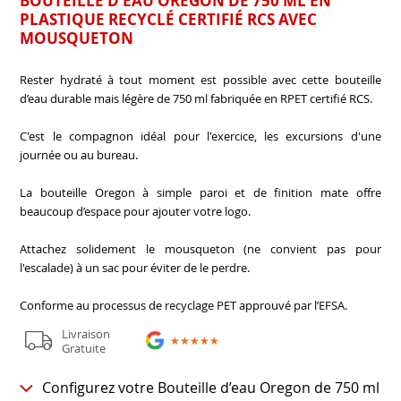
BOUTEILLE D’EAU OREGON DE 750 ML EN
PLASTIQUE RECYCLÉ CERTIFIÉ RCS AVEC
MOUSQUETON
Rester hydraté à tout moment est possible avec cette bouteille
d’eau durable mais légère de 750 ml fabriquée en RPET certifié RCS.
C'est le compagnon idéal pour l'exercice, les excursions d'une
journée ou au bureau.
La bouteille Oregon à simple paroi et de finition mate offre
beaucoup d’espace pour ajouter votre logo.
Attachez solidement le mousqueton (ne convient pas pour
l'escalade) à un sac pour éviter de le perdre.
Conforme au processus de recyclage PET approuvé par l’EFSA.
Livraison
★★★★★
★★★★★
Gratuite
Configurez votre Bouteille d’eau Oregon de 750 ml