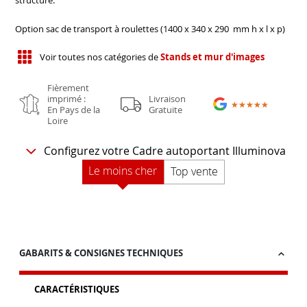
Option sac de transport à roulettes (1400 x 340 x 290 mm h x l x p)
Voir toutes nos catégories de
Stands et mur d'images
Fièrement
imprimé :
Livraison
★★★★★
★★★★★
En Pays de la
Gratuite
Loire
Configurez votre Cadre autoportant Illuminova
Le moins cher
Top vente
GABARITS & CONSIGNES TECHNIQUES
CARACTÉRISTIQUES