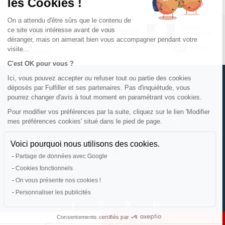
les Cookies !
On a attendu d'être sûrs que le contenu de
ce site vous intéresse avant de vous
déranger, mais on aimerait bien vous accompagner pendant votre
visite...
C'est OK pour vous ?
Ici, vous pouvez accepter ou refuser tout ou partie des cookies
déposés par Fulfiller et ses partenaires. Pas d'inquiétude, vous
CGU & CGV
|
Mentions légales
|
pourrez changer d'avis à tout moment en paramétrant vos cookies.
Pour modifier vos préférences par la suite, cliquez sur le lien 'Modifier
mes préférences cookies' situé dans le pied de page.
Politique de confidentialité
|
Contact
|
Voici pourquoi nous utilisons des cookies.
Partage de données avec Google
Modifier mes préférences cookies
Cookies fonctionnels
On vous présente nos cookies !
Tous droits réservés © Fulfiller
Vos données sont sécurisées et confidentielles.
Personnaliser les publicités
Consentements certifiés par