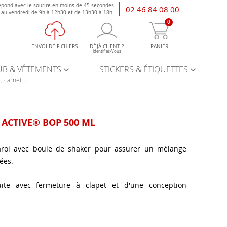
épond avec le sourire en moins de 45 secondes
02 46 84 08 00
i au vendredi de 9h à 12h30 et de 13h30 à 18h.
0
ENVOI DE FICHIERS
DÉJÀ CLIENT ?
PANIER
Identifiez-Vous
UB & VÊTEMENTS
STICKERS & ÉTIQUETTES
, carnet ...
 ACTIVE® BOP 500 ML
paroi avec boule de shaker pour assurer un mélange
ées.
uite avec fermeture à clapet et d'une conception