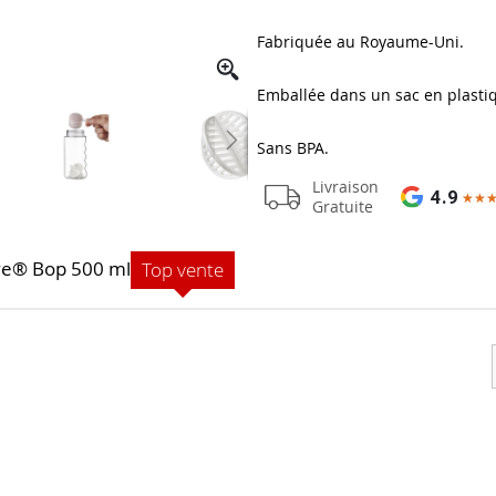
Fabriquée au Royaume-Uni.
Emballée dans un sac en plastiq
Sans BPA.
Livraison
4.9
★★
★★
Gratuite
ive® Bop 500 ml
Top vente