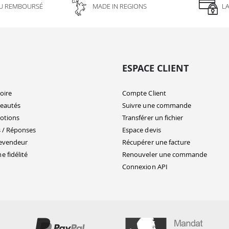
U REMBOURSÉ
MADE IN REGIONS
L
ESPACE CLIENT
oire
Compte Client
eautés
Suivre une commande
otions
Transférer un fichier
 / Réponses
Espace devis
evendeur
Récupérer une facture
 fidélité
Renouveler une commande
Connexion API