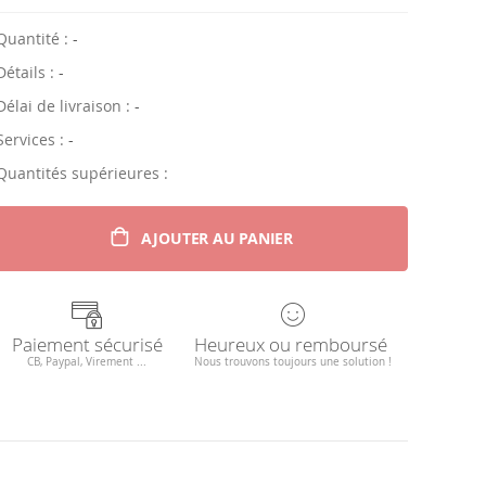
Quantité :
-
Détails :
-
Délai de livraison :
-
Services :
-
Quantités supérieures :
AJOUTER AU PANIER
Paiement sécurisé
Heureux ou remboursé
CB, Paypal, Virement ...
Nous trouvons toujours une solution !