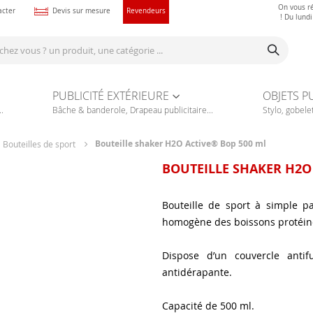
On vous r
acter
Devis sur mesure
Revendeurs
! Du lund
PUBLICITÉ EXTÉRIEURE
OBJETS P
.
Bâche & banderole, Drapeau publicitaire...
Stylo, gobelet
Bouteille shaker H2O Active® Bop 500 ml
Bouteilles de sport
BOUTEILLE SHAKER H2O
Bouteille de sport à simple 
homogène des boissons protéin
Dispose d’un couvercle antif
antidérapante.
Capacité de 500 ml.