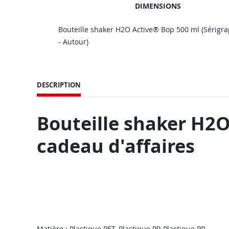
DIMENSIONS
Bouteille shaker H2O Active® Bop 500 ml (Sérigr
- Autour)
DESCRIPTION
Bouteille shaker H2O
cadeau d'affaires
Matière : Plastique PET, Plastique PP, Plastique PP