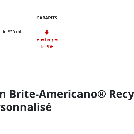
GABARITS
d de 350 ml
Télécharger
le PDF
on Brite-Americano® Recy
rsonnalisé