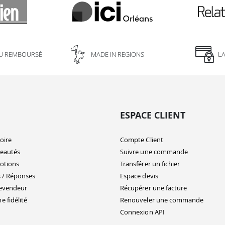
U REMBOURSÉ
MADE IN REGIONS
L
ESPACE CLIENT
oire
Compte Client
eautés
Suivre une commande
otions
Transférer un fichier
 / Réponses
Espace devis
evendeur
Récupérer une facture
 fidélité
Renouveler une commande
Connexion API