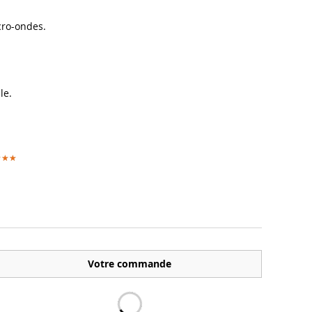
cro-ondes.
le.
★★★
★★★
Votre commande