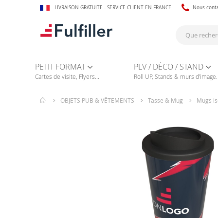
LIVRAISON GRATUITE - SERVICE CLIENT EN FRANCE
Nous cont
PETIT FORMAT
PLV / DÉCO / STAND
Cartes de visite, Flyers...
Roll UP, Stands & murs d'image..
OBJETS PUB & VÊTEMENTS
Tasse & Mug
Mugs i