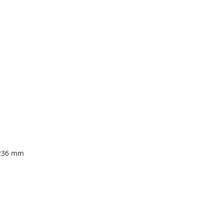
 236 mm
🎯 Assistant impression Fulfiller