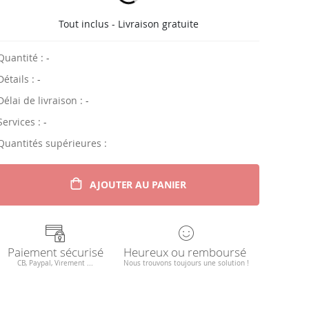
Tout inclus - Livraison gratuite
Quantité :
-
Détails :
-
Délai de livraison :
-
Services :
-
Quantités supérieures :
AJOUTER AU PANIER
Paiement sécurisé
Heureux ou remboursé
CB, Paypal, Virement ...
Nous trouvons toujours une solution !