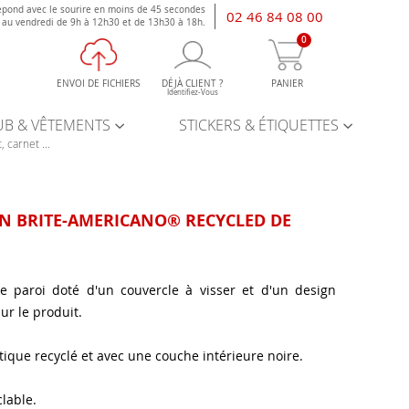
épond avec le sourire en moins de 45 secondes
02 46 84 08 00
i au vendredi de 9h à 12h30 et de 13h30 à 18h.
0
ENVOI DE FICHIERS
DÉJÀ CLIENT ?
PANIER
Identifiez-Vous
UB & VÊTEMENTS
STICKERS & ÉTIQUETTES
, carnet ...
ON BRITE-AMERICANO® RECYCLED DE
le paroi doté d'un couvercle à visser et d'un design
r le produit.
tique recyclé et avec une couche intérieure noire.
lable.