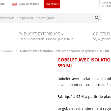
On vous r
acter
Devis sur mesure
Revendeurs
! Du lund
PUBLICITÉ EXTÉRIEURE
OBJETS P
.
Bâche & banderole, Drapeau publicitaire...
Stylo, gobelet
Gobelet avec isolation Brite-Americano® Recycled de 350 ml
sothermes
GOBELET AVEC ISOLATI
350 ML
Gobelet avec isolation à doub
enveloppant en couleur moulé su
Fabriqué à 95 % à partir de plas
Le gobelet est entièrement recyc