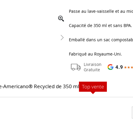
Passe au lave-vaisselle et au mi
Capacité de 350 ml et sans BPA.
Emballé dans un sac compostab
Fabriqué au Royaume-Uni.
Livraison
4.9
★★
★★
Gratuite
ite-Americano® Recycled de 350 ml
Top vente