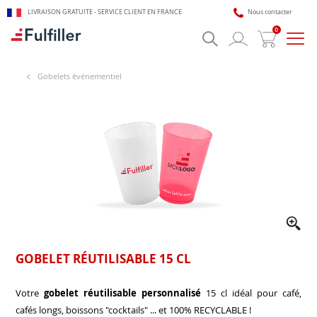
LIVRAISON GRATUITE - SERVICE CLIENT EN FRANCE
Nous contacter
0
Bascu
la
navig
Gobelets événementiel
🎯 Assistant impression Fulfiller
IA + équipe disponible 24/7
GOBELET RÉUTILISABLE 15 CL
Votre
gobelet réutilisable personnalisé
15 cl idéal pour café,
cafés longs, boissons "cocktails" ... et 100% RECYCLABLE !