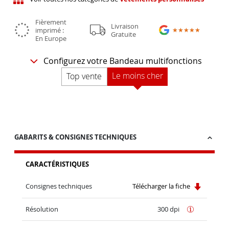
Fièrement
Livraison
imprimé :
★★★★★
★★★★★
Gratuite
En Europe
Configurez votre Bandeau multifonctions
Le moins cher
Top vente
GABARITS & CONSIGNES TECHNIQUES
CARACTÉRISTIQUES
Consignes techniques
Télécharger la fiche
Résolution
300 dpi