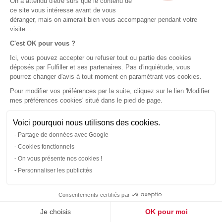
On a attendu d'être sûrs que le contenu de
Le métier d'agent immobilier n'est pas de créer des visuels, de
ce site vous intéresse avant de vous
déranger, mais on aimerait bien vous accompagner pendant votre
savoir s'il est préférable de l'imprimer à tel ou tel endroit, ou
visite...
encore quel type de produit choisir (finition, dimensions ...).
C'est OK pour vous ?
C'est là la force de Fulfiller !
Ici, vous pouvez accepter ou refuser tout ou partie des cookies
déposés par Fulfiller et ses partenaires. Pas d'inquiétude, vous
Plus de 15 ans d'expérience dans le domaine du Print
et
pourrez changer d'avis à tout moment en paramétrant vos cookies.
une
culture pour l'ultra satisfaction client
qui font de
Pour modifier vos préférences par la suite, cliquez sur le lien 'Modifier
Fulfiller un partenaire privilégié pour les agences immobilières,
mes préférences cookies' situé dans le pied de page.
réseaux d'agences, mandataires et indépendants, notaires, ...
Vos données sont sécurisées et confidentielles.
Voici pourquoi nous utilisons des cookies.
Partage de données avec Google
Cookies fonctionnels
On vous présente nos cookies !
Personnaliser les publicités
Consentements certifiés par
Je choisis
OK pour moi