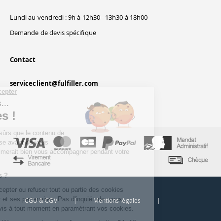
Lundi au vendredi : 9h à 12h30 - 13h30 à 18h00
Demande de devis spécifique
Contact
serviceclient@fulfiller.com
Continuer sans accepter
Salut c'est nous...
les Cookies !
On a attendu d'être sûrs que le contenu de
ce site vous intéresse avant de vous
déranger, mais on aimerait bien vous accompagner pendant votre
visite...
C'est OK pour vous ?
Ici, vous pouvez accepter ou refuser tout ou partie des cookies
déposés par Fulfiller et ses partenaires. Pas d'inquiétude, vous
CGU & CGV
|
Mentions légales
|
pourrez changer d'avis à tout moment en paramétrant vos cookies.