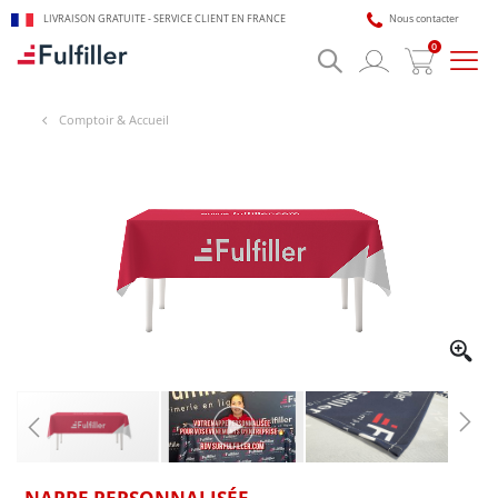
LIVRAISON GRATUITE - SERVICE CLIENT EN FRANCE
Nous contacter
0
Bascu
la
navig
Comptoir & Accueil
🎯 Assistant impression Fulfiller
IA + équipe disponible 24/7