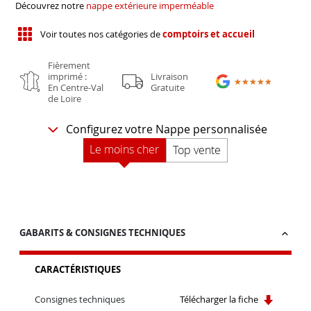
Découvrez notre
nappe extérieure imperméable
Voir toutes nos catégories de
comptoirs et accueil
Fièrement
imprimé :
Livraison
★★★★★
★★★★★
En Centre-Val
Gratuite
de Loire
Configurez votre Nappe personnalisée
Le moins cher
Top vente
GABARITS & CONSIGNES TECHNIQUES
CARACTÉRISTIQUES
Consignes techniques
Télécharger la fiche