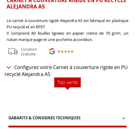
CARNET À COUVERTURE RIGIDE EN PU RECYCLÉ
ALEJANDRA A5
Le carnet à couverture rigide Alejandra A5 est fabriqué en plastique
PU recyclé et en RPET.
Il comprend 80 feuilles lignées en papier crème de 70 g/m², un
ruban marque-page et une pochette accordéon.
Livraison
★★★★★
★★★★★
Gratuite
Configurez votre Carnet à couverture rigide en PU
recyclé Alejandra A5
Top vente
GABARITS & CONSIGNES TECHNIQUES