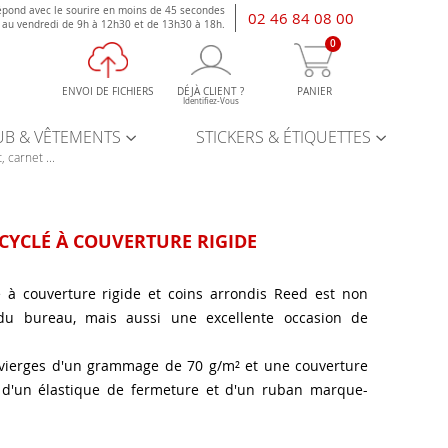
épond avec le sourire en moins de 45 secondes
02 46 84 08 00
i au vendredi de 9h à 12h30 et de 13h30 à 18h.
0
ENVOI DE FICHIERS
DÉJÀ CLIENT ?
PANIER
Identifiez-Vous
UB & VÊTEMENTS
STICKERS & ÉTIQUETTES
, carnet ...
CYCLÉ À COUVERTURE RIGIDE
é à couverture rigide et coins arrondis Reed est non
du bureau, mais aussi une excellente occasion de
s vierges d'un grammage de 70 g/m² et une couverture
 d'un élastique de fermeture et d'un ruban marque-