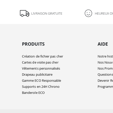
Continuer sans accepter
LIVRAISON GRATUITE
HEUREUX O
Salut c'est nous...
les Cookies !
On a attendu d'être sûrs que le contenu
de ce site vous intéresse avant de
vous déranger, mais on aimerait bien vous accompagner pendant
PRODUITS
AIDE
votre visite...
C'est OK pour vous ?
Création de fichier pas cher
Notre hist
Ici, vous pouvez accepter ou refuser tout ou partie des cookies
Cartes de visite pas cher
Nos Nouv
déposés par Fulfiller et ses partenaires. Pas d'inquiétude, vous
Vêtements personnalisés
Nos Prom
pourrez changer d'avis à tout moment en paramétrant vos
cookies.
Drapeau publicitaire
Questions
Gamme ECO Responsable
Devenir R
Pour modifier vos préférences par la suite, cliquez sur le lien
'Modifier mes préférences cookies' situé dans le pied de page.
Supports en 24H Chrono
Programme
Banderole ECO
Voici pourquoi nous utilisons des cookies.
Partage de données avec Google
Cookies fonctionnels