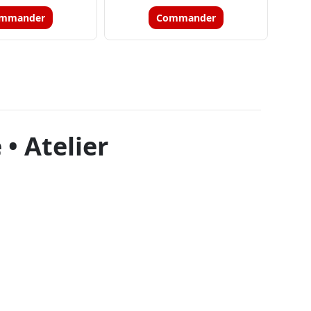
mmander
Commander
• Atelier