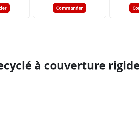
der
Commander
Co
cyclé à couverture rigide 