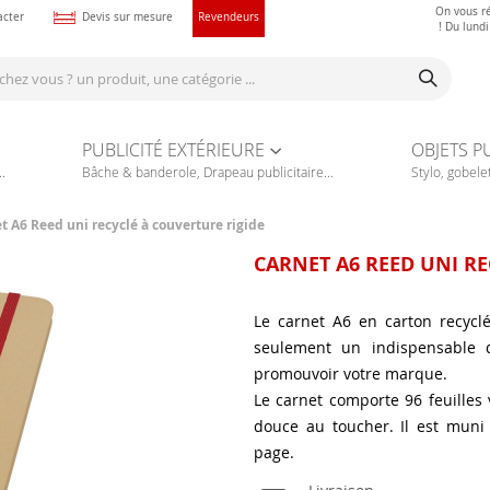
On vous r
acter
Devis sur mesure
Revendeurs
! Du lund
PUBLICITÉ EXTÉRIEURE
OBJETS P
.
Bâche & banderole, Drapeau publicitaire...
Stylo, gobelet
t A6 Reed uni recyclé à couverture rigide
CARNET A6 REED UNI RE
Le carnet A6 en carton recycl
seulement un indispensable 
promouvoir votre marque.
Le carnet comporte 96 feuille
douce au toucher. Il est muni
page.