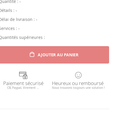
Quantité :
-
Détails :
-
Délai de livraison :
-
Services :
-
Quantités supérieures :
AJOUTER AU PANIER
Paiement sécurisé
Heureux ou remboursé
CB, Paypal, Virement ...
Nous trouvons toujours une solution !