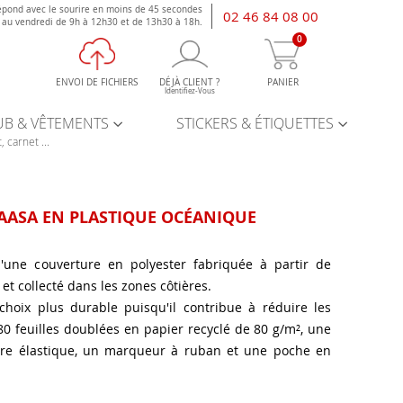
épond avec le sourire en moins de 45 secondes
02 46 84 08 00
i au vendredi de 9h à 12h30 et de 13h30 à 18h.
0
ENVOI DE FICHIERS
DÉJÀ CLIENT ?
PANIER
Identifiez-Vous
UB & VÊTEMENTS
STICKERS & ÉTIQUETTES
, carnet ...
AASA EN PLASTIQUE OCÉANIQUE
'une couverture en polyester fabriquée à partir de
t collecté dans les zones côtières.
choix plus durable puisqu'il contribue à réduire les
0 feuilles doublées en papier recyclé de 80 g/m², une
ure élastique, un marqueur à ruban et une poche en