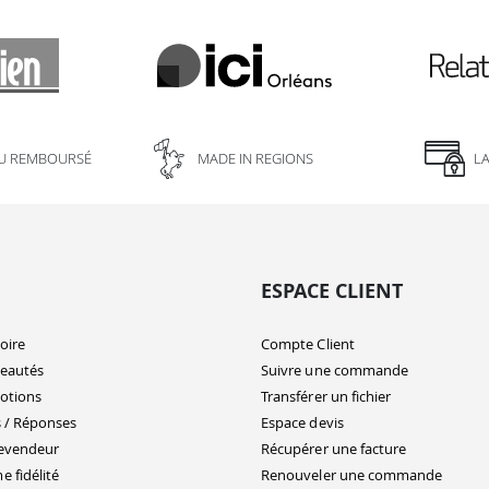
U REMBOURSÉ
MADE IN REGIONS
L
ESPACE CLIENT
oire
Compte Client
eautés
Suivre une commande
otions
Transférer un fichier
 / Réponses
Espace devis
evendeur
Récupérer une facture
 fidélité
Renouveler une commande