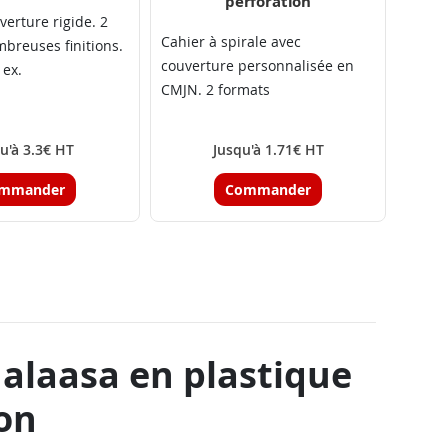
perforation
verture rigide. 2
Cahier à spirale avec
breuses finitions.
couverture personnalisée en
 ex.
CMJN. 2 formats
u'à 3.3€ HT
Jusqu'à 1.71€ HT
mmander
Commander
halaasa en plastique
on