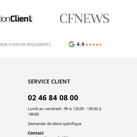
🎯 Assistant impression Fulfiller
IA + équipe disponible 24/7
4.9
ARGE CHOIX DE REGLEMENTS
★★★★★
★★★★★
SERVICE CLIENT
02 46 84 08 00
Lundi au vendredi : 9h à 12h30 - 13h30 à
18h00
Demande de devis spécifique
Contact