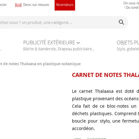
On vous r
acter
Devis sur mesure
Revendeurs
! Du lund
PUBLICITÉ EXTÉRIEURE
OBJETS P
.
Bâche & banderole, Drapeau publicitaire...
Stylo, gobelet
t de notes Thalaasa en plastique océanique
CARNET DE NOTES THAL
Le carnet Thalaasa est doté d
plastique provenant des océans e
Cela fait de ce bloc-notes un 
déchets plastiques. Comprend 8
boucle pour stylo, une fermet
accordéon.