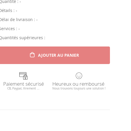
Quantité :
-
Détails :
-
Délai de livraison :
-
Services :
-
Quantités supérieures :
AJOUTER AU PANIER
Paiement sécurisé
Heureux ou remboursé
CB, Paypal, Virement ...
Nous trouvons toujours une solution !