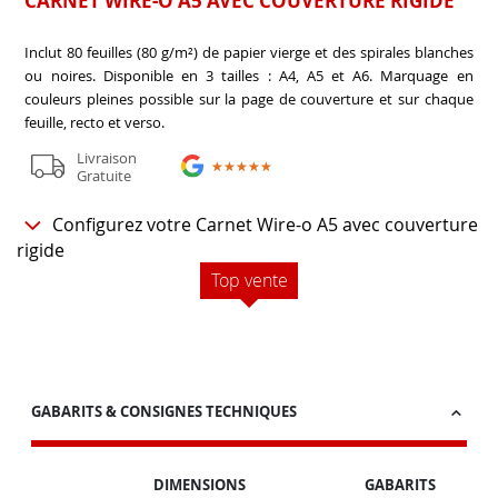
CARNET WIRE-O A5 AVEC COUVERTURE RIGIDE
Inclut 80 feuilles (80 g/m²) de papier vierge et des spirales blanches
ou noires. Disponible en 3 tailles : A4, A5 et A6. Marquage en
couleurs pleines possible sur la page de couverture et sur chaque
feuille, recto et verso.
Livraison
★★★★★
★★★★★
Gratuite
Configurez votre Carnet Wire-o A5 avec couverture
rigide
Top vente
GABARITS & CONSIGNES TECHNIQUES
DIMENSIONS
GABARITS