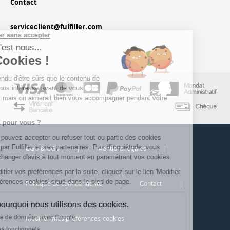
Contact
serviceclient@fulfiller.com
Continuer sans accepter
Salut c'est nous...
les Cookies !
On a attendu d'être sûrs que le contenu de
ce site vous intéresse avant de vous
déranger, mais on aimerait bien vous accompagner pendant votre
visite...
C'est OK pour vous ?
Ici, vous pouvez accepter ou refuser tout ou partie des cookies
déposés par Fulfiller et ses partenaires. Pas d'inquiétude, vous
CGU & CGV
|
Mentions légales
|
pourrez changer d'avis à tout moment en paramétrant vos cookies.
Pour modifier vos préférences par la suite, cliquez sur le lien 'Modifier
mes préférences cookies' situé dans le pied de page.
Politique de confidentialité
|
Contact
|
Voici pourquoi nous utilisons des cookies.
Partage de données avec Google
Modifier mes préférences cookies
Cookies fonctionnels