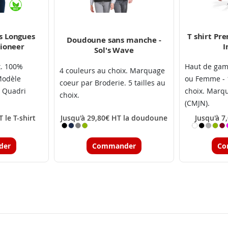
s Longues
T shirt Pr
Doudoune sans manche -
Pioneer
I
Sol's Wave
x. 100%
Haut de ga
4 couleurs au choix. Marquage
Modèle
ou Femme - 
coeur par Broderie. 5 tailles au
 Quadri
choix. Marq
choix.
(CMJN).
 le T-shirt
Jusqu'à 29,80€ HT la doudoune
Jusqu'à 7,
der
Commander
Co