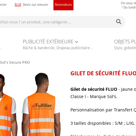
On vous r
acter
Devis sur mesure
Revendeurs
! Du lund
PUBLICITÉ EXTÉRIEURE
OBJETS P
.
Bâche & banderole, Drapeau publicitaire...
Stylo, gobelet
 Sol's Secure PRO
GILET DE SÉCURITÉ FLUO
Gilet de sécurité FLUO
- Jaune 
Classe I - Marque Sol's.
Personnalisation par Transfert Q
3 tailles disponibles : S/M ; L/XL