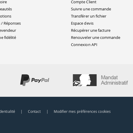
oire
Compte Client
eautés
Suivre une commande
otions
Transférer un fichier
 / Réponses
Espace devis
evendeur
Récupérer une facture
 fidélité
Renouveler une commande
Connexion API
dentialité
|
Contact
|
Modifier mes préférences cookies
ns
de confidentialité, en garantissant la conformité avec les réglementat