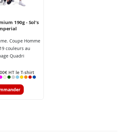
emium 190g - Sol's
mperial
mme. Coupe Homme
19 couleurs au
uage Quadri
00€ HT le T-shirt
mmander