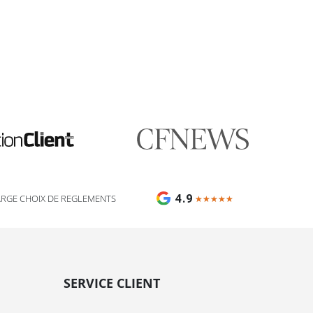
🎯 Assistant impression Fulfiller
IA + équipe disponible 24/7
4.9
ARGE CHOIX DE REGLEMENTS
★★★★★
★★★★★
SERVICE CLIENT