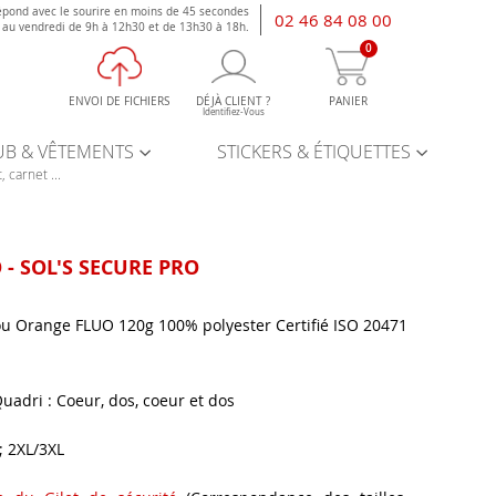
épond avec le sourire en moins de 45 secondes
02 46 84 08 00
i au vendredi de 9h à 12h30 et de 13h30 à 18h.
0
ENVOI DE FICHIERS
DÉJÀ CLIENT ?
PANIER
Identifiez-Vous
UB & VÊTEMENTS
STICKERS & ÉTIQUETTES
, carnet ...
 - SOL'S SECURE PRO
ou Orange FLUO 120g 100% polyester Certifié ISO 20471
uadri : Coeur, dos, coeur et dos
 ; 2XL/3XL