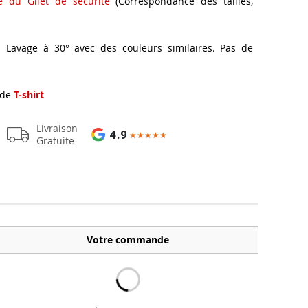
ue du Gilet de sécurité
(Correspondance des tailles,
 Lavage à 30° avec des couleurs similaires. Pas de
 de
T-shirt
Livraison
4.9
★★★★★
★★★★★
Gratuite
Votre commande