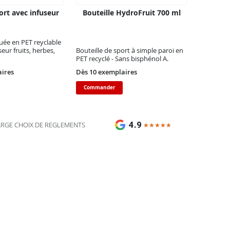
ort avec infuseur
Bouteille HydroFruit 700 ml
quée en PET reyclable
eur fruits, herbes,
Bouteille de sport à simple paroi en
PET recyclé - Sans bisphénol A.
aires
Dès 10 exemplaires
Commander
4.9
ARGE CHOIX DE REGLEMENTS
★★★★★
★★★★★