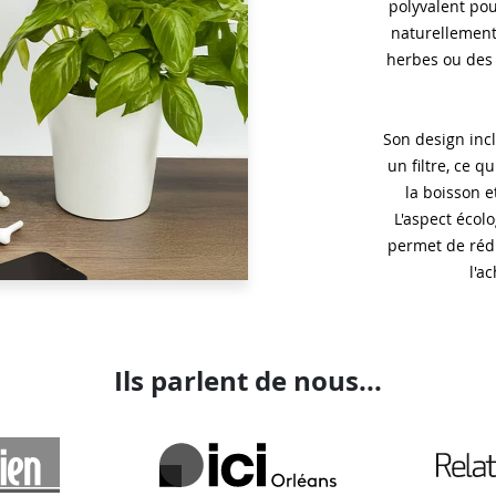
polyvalent po
naturellement.
herbes ou des 
Son design inc
un filtre, ce q
la boisson e
L'aspect écol
permet de rédu
l'a
Ils parlent de nous...