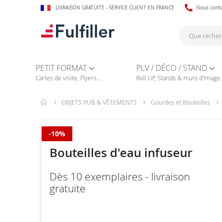
LIVRAISON GRATUITE - SERVICE CLIENT EN FRANCE
Nous cont
PETIT FORMAT
PLV / DÉCO / STAND
Cartes de visite, Flyers...
Roll UP, Stands & murs d'image..
OBJETS PUB & VÊTEMENTS
Gourdes et Bouteilles
-10%
Bouteilles d'eau infuseur
Dès 10 exemplaires - livraison
gratuite