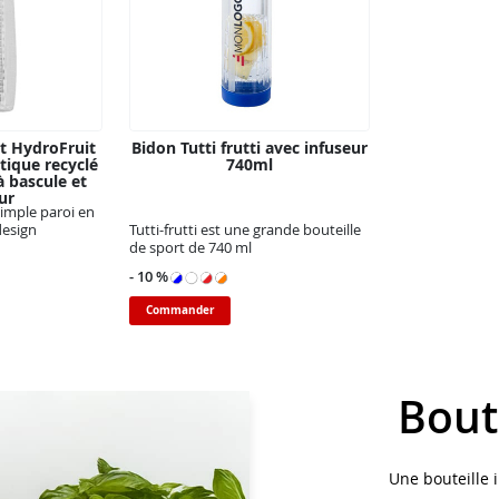
rt HydroFruit
Bidon Tutti frutti avec infuseur
tique recyclé
740ml
à bascule et
ur
simple paroi en
design
Tutti-frutti est une grande bouteille
de sport de 740 ml
- 10 %
Commander
Bout
Une bouteille 