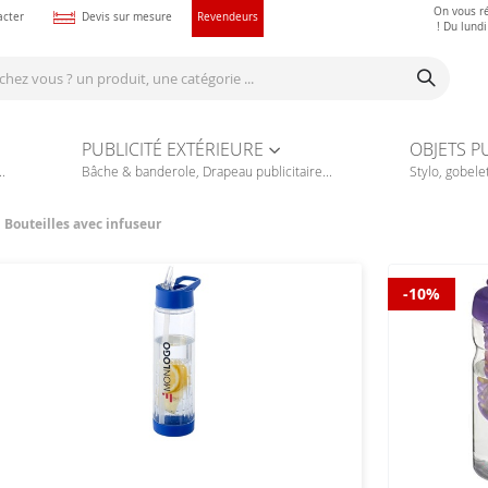
On vous r
acter
Devis sur mesure
Revendeurs
! Du lund
PUBLICITÉ EXTÉRIEURE
OBJETS P
.
Bâche & banderole, Drapeau publicitaire...
Stylo, gobelet
Bouteilles avec infuseur
-10%