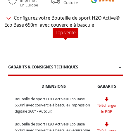
imprimé :
★★★★★
★★★★★
Gratuite
En Europe
Configurez votre Bouteille de sport H2O Active®
Eco Base 650ml avec couvercle à bascule
Top vente
GABARITS & CONSIGNES TECHNIQUES
DIMENSIONS
GABARITS
Bouteille de sport H2O Active® Eco Base
650ml avec couvercle à bascule (Impression
Télécharger
digitale 360° - Autour)
le PDF
Bouteille de sport H2O Active® Eco Base
650ml avec couvercle à bascule (Sérigraphie
Télécharger