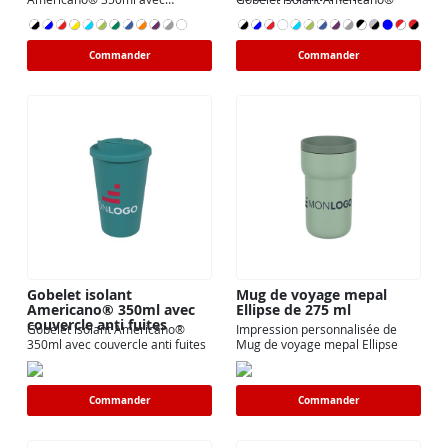
couvercle
Commander
Commander
Gobelet isolant
Mug de voyage mepal
Americano® 350ml avec
Ellipse de 275 ml
couvercle anti fuites
Gobelet isolant Americano®
Impression personnalisée de
350ml avec couvercle anti fuites
Mug de voyage mepal Ellipse
Commander
Commander