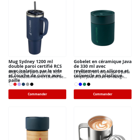
Mug Sydney 1200 ml
Gobelet en céramique Java
double paroi certifié RCS
de 330 ml avec
avec isolation par le vide
revêtement en silicone et
Mug double paroi certifié RCS
Le gobelet en céramique à paroi
et couche de cuivre avec
couvercle en plastique
avec isolation vide et couche de
simple Java arbore un design
paille
cuivre
simple et pratique
Commander
Commander