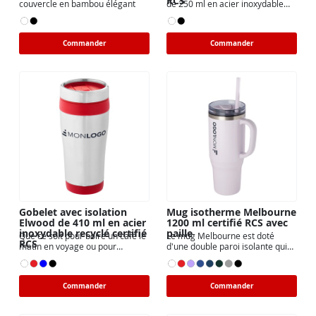
RCS
couvercle en bambou élégant
de 250 ml en acier inoxydable
recyclé certifié
Commander
Commander
Gobelet avec isolation
Mug isotherme Melbourne
Elwood de 410 ml en acier
1200 ml certifié RCS avec
inoxydable recyclé certifié
paille
Que ce soit pour boire un café le
Le mug Melbourne est doté
RCS
matin en voyage ou pour
d'une double paroi isolante qui
déguster une bonne
permet de garder les
Commander
Commander