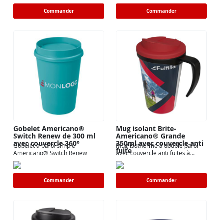
Commander
Commander
Gobelet Americano®
Mug isolant Brite-
Switch Renew de 300 ml
Americano® Grande
avec couvercle 360°
350ml avec couvercle anti
Gobelet à paroi simple
Mug isotherme à double paroi
fuite
Americano® Switch Renew
avec couvercle anti fuites à
visser
Commander
Commander