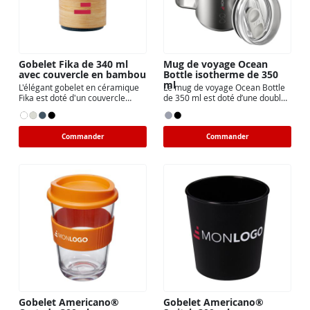
Gobelet Fika de 340 ml
Mug de voyage Ocean
avec couvercle en bambou
Bottle isotherme de 350
ml
L'élégant gobelet en céramique
Le mug de voyage Ocean Bottle
Fika est doté d'un couvercle
de 350 ml est doté d’une double
amovible en bambou
paroi qui permet
Commander
Commander
Gobelet Americano®
Gobelet Americano®