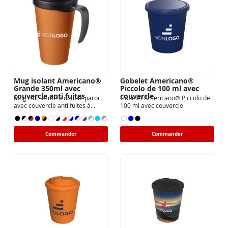
Mug isolant Americano®
Gobelet Americano®
Grande 350ml avec
Piccolo de 100 ml avec
couvercle anti fuites
couvercle
Mug isotherme à double paroi
Gobelet Americano® Piccolo de
avec couvercle anti fuites à
100 ml avec couvercle
visser
Commander
Commander