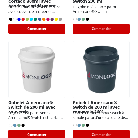
Cortado 300ml avec
Switch 200 ml
bandeau antidérapant
Gobelet durable à simple paroi
Le gobelet à simple paroi
avec couvercle à cliper et
Americano® Switch
bandeau antidérapant
Commander
Commander
Gobelet Americano®
Gobelet Americano®
Switch de 200 ml avec
Switch de 200 ml avec
couvercle
couvercle 360°
Le gobelet à paroi simple
Gobelet Americano® Switch à
Americano® Switch est parfait
simple paroi d'une capacité de
pour les cafés à emporter
200 ml
Commander
Commander