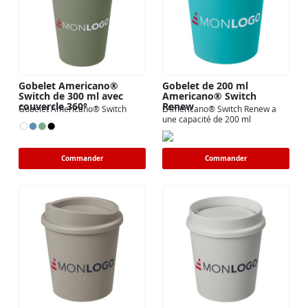
Gobelet Americano®
Gobelet de 200 ml
Switch de 300 ml avec
Americano® Switch
couvercle 360°
Renew
Gobelet Americano® Switch
L’Americano® Switch Renew a
une capacité de 200 ml
Commander
Commander