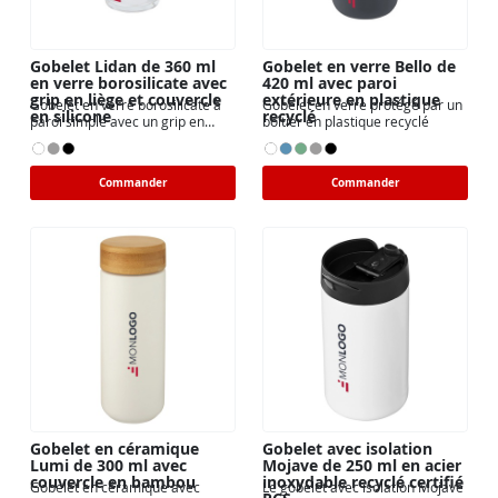
Gobelet Lidan de 360 ml
Gobelet en verre Bello de
en verre borosilicate avec
420 ml avec paroi
grip en liège et couvercle
extérieure en plastique
Gobelet en verre borosilicate à
Gobelet en verre protégé par un
en silicone
recyclé
paroi simple avec un grip en
boîtier en plastique recyclé
liège lisse
Commander
Commander
Gobelet en céramique
Gobelet avec isolation
Lumi de 300 ml avec
Mojave de 250 ml en acier
couvercle en bambou
inoxydable recyclé certifié
Gobelet en céramique avec
Le gobelet avec isolation Mojave