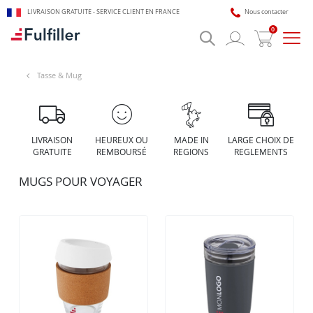
LIVRAISON GRATUITE - SERVICE CLIENT EN FRANCE
Nous contacter
0
Bascu
la
navig
Tasse & Mug
🎯 Assistant impression Fulfiller
LIVRAISON
HEUREUX OU
MADE IN
LARGE CHOIX DE
IA + équipe disponible 24/7
GRATUITE
REMBOURSÉ
REGIONS
REGLEMENTS
MUGS POUR VOYAGER