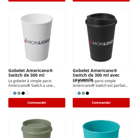
Gobelet Americano®
Gobelet Americano®
Switch de 300 ml
Switch de 300 ml avec
couvercle
Le gobelet à simple paroi
Le gobelet à paroi simple
Americano® Switch a une
Americano® Switch est parfait
capacité de 300 ml idéale
pour les cafés à emporter
Commander
Commander