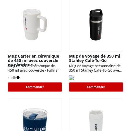
Mug Carter en céramique
Mug de voyage de 350 ml
de 450 ml avec couvercle
Stanley Café-To-Go
en plastique
Mug Carter en céramique de
Mug de voyage personnalisé de
450 ml avec couvercle - Fulfiller
350 ml Stanley Café-To-Go avec
marquage
Commander
Commander