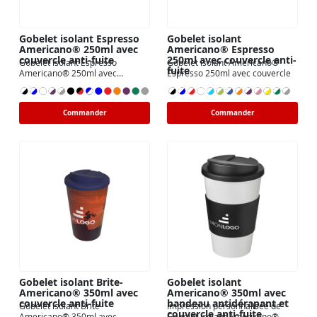
Gobelet isolant Espresso
Gobelet isolant
Americano® 250ml avec
Americano® Espresso
couvercle anti-fuite
250ml avec couvercle anti-
Gobelet isolant Espresso
Gobelet isolant Americano®
fuite
Americano® 250ml avec
Espresso 250ml avec couvercle
couvercle
Commander
Commander
Gobelet isolant Brite-
Gobelet isolant
Americano® 350ml avec
Americano® 350ml avec
couvercle anti-fuite
bandeau antidérapant et
Gobelet isolant Brite-
Impression personnalisée de
couvercle anti-fuite
Americano® 350ml avec
Gobelet isolant Americano®