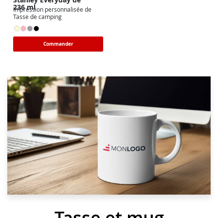
236 ml
Impression personnalisée de
Tasse de camping
Commander