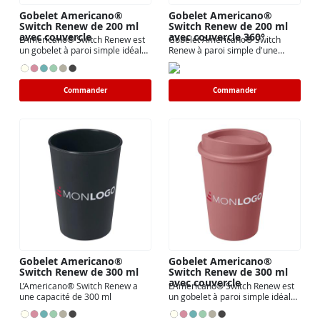
Gobelet Americano®
Gobelet Americano®
Switch Renew de 200 ml
Switch Renew de 200 ml
avec couvercle
avec couvercle 360°
L’Americano® Switch Renew est
Gobelet Americano® Switch
un gobelet à paroi simple idéal
Renew à paroi simple d'une
pour boire un café
capacité de 200 ml Le
Commander
Commander
Gobelet Americano®
Gobelet Americano®
Switch Renew de 300 ml
Switch Renew de 300 ml
avec couvercle
L’Americano® Switch Renew a
L’Americano® Switch Renew est
une capacité de 300 ml
un gobelet à paroi simple idéal
pour boire son café