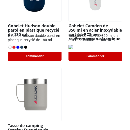
Gobelet Hudson double
Gobelet Camden de
paroi en plastique recyclé
350 ml en acier inoxydable
de 180 ml
certifié RCS avec
Gobelet Hudson double paroi en
Gobelet Camden de 350 ml en
revêtement en céramique
plastique recyclé de 180 ml
acier inoxydable certifié RCS
Commander
Commander
Tasse de camping
Stanley Everyday de