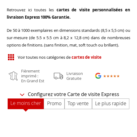
Retrouvez ici toutes les
cartes de visite personnalisées en
livraison Express 100% Garantie.
De 50 à 1000 exemplaires en dimensions standards (8,5 x 5,5 cm) ou
sur-mesure (de 5.5 x 5.5 cm à 8,2 x 12,8 cm) dans de nombreuses
options de finitions. (sans finition, mat, soft touch ou brillant).
Voir toutes nos catégories de
cartes de visite
Fièrement
Livraison
imprimé :
★★★★★
★★★★★
Gratuite
En Grand Est
Configurez votre Carte de visite Express
Le moins cher
Promo
Top vente
Le plus rapide