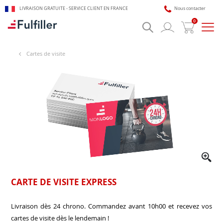
LIVRAISON GRATUITE - SERVICE CLIENT EN FRANCE
Nous contacter
0
Bascu
la
navig
Cartes de visite
🎯 Assistant impression Fulfiller
IA + équipe disponible 24/7
CARTE DE VISITE EXPRESS
Livraison dès 24 chrono. Commandez avant 10h00 et recevez vos
cartes de visite dès le lendemain !