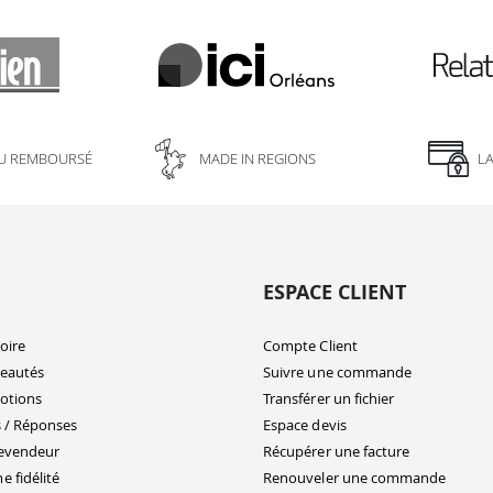
U REMBOURSÉ
MADE IN REGIONS
L
ESPACE CLIENT
oire
Compte Client
eautés
Suivre une commande
otions
Transférer un fichier
 / Réponses
Espace devis
evendeur
Récupérer une facture
 fidélité
Renouveler une commande