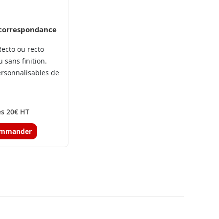
 correspondance
Recto ou recto
 sans finition.
ersonnalisables de
s 20€ HT
mmander