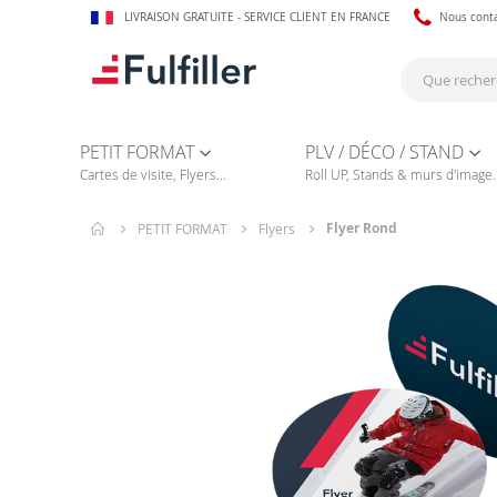
LIVRAISON GRATUITE - SERVICE CLIENT EN FRANCE
Nous cont
PETIT FORMAT
PLV / DÉCO / STAND
Cartes de visite, Flyers...
Roll UP, Stands & murs d'image..
Flyer Rond
PETIT FORMAT
Flyers