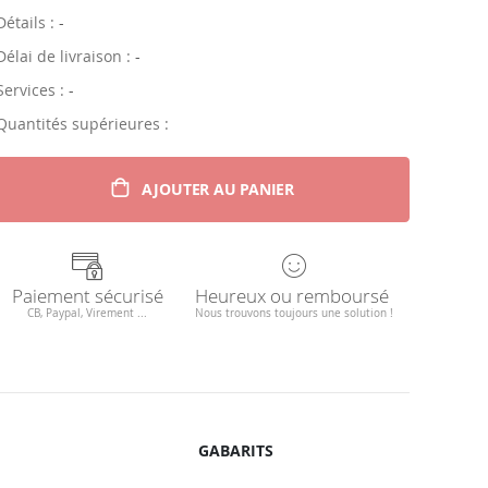
Détails :
-
Délai de livraison :
-
Services :
-
Quantités supérieures :
AJOUTER AU PANIER
Paiement sécurisé
Heureux ou remboursé
CB, Paypal, Virement ...
Nous trouvons toujours une solution !
GABARITS