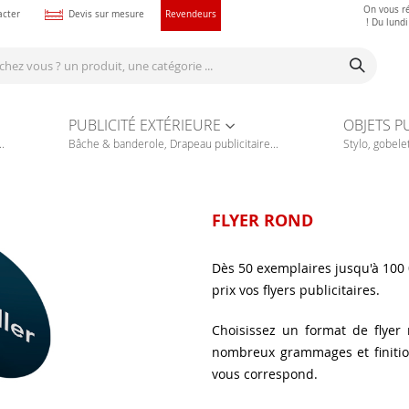
On vous r
acter
Devis sur mesure
Revendeurs
! Du lund
PUBLICITÉ EXTÉRIEURE
OBJETS P
.
Bâche & banderole, Drapeau publicitaire...
Stylo, gobelet
FLYER ROND
Dès 50 exemplaires jusqu'à 100
prix vos flyers publicitaires.
Choisissez un format de flyer
nombreux grammages et finition
vous correspond.