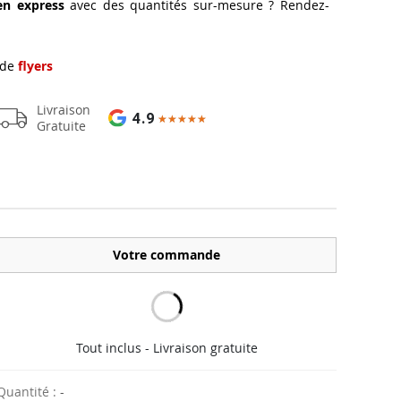
en express
avec des quantités sur-mesure ? Rendez-
 de
flyers
Livraison
4.9
★★★★★
★★★★★
Gratuite
Votre commande
Tout inclus - Livraison gratuite
Quantité :
-