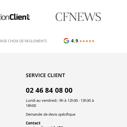
🎯 Assistant impression Fulfiller
IA + équipe disponible 24/7
4.9
ARGE CHOIX DE REGLEMENTS
★★★★★
★★★★★
SERVICE CLIENT
02 46 84 08 00
Lundi au vendredi : 9h à 12h30 - 13h30 à
18h00
Demande de devis spécifique
Contact