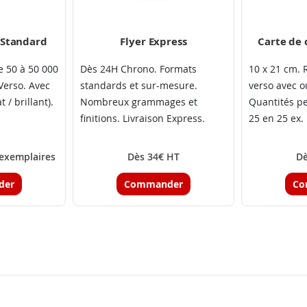
e Standard
Flyer Express
Carte de
 50 à 50 000
Dès 24H Chrono. Formats
10 x 21 cm. 
Verso. Avec
standards et sur-mesure.
verso avec ou
 / brillant).
Nombreux grammages et
Quantités p
finitions. Livraison Express.
25 en 25 ex.
 exemplaires
Dès 34€ HT
Dè
der
Commander
Co