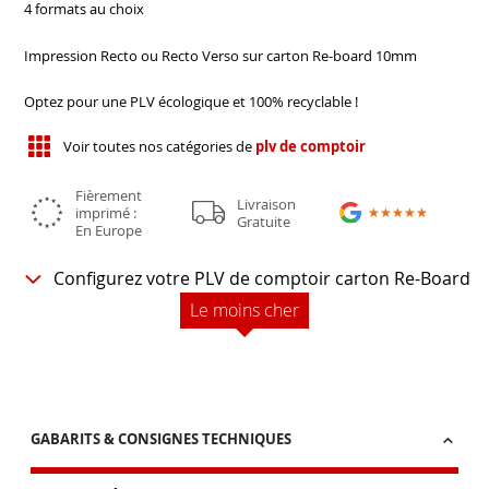
4 formats au choix
Impression Recto ou Recto Verso sur carton Re-board 10mm
Optez pour une PLV écologique et 100% recyclable !
Voir toutes nos catégories de
plv de comptoir
Fièrement
Livraison
imprimé :
★★★★★
★★★★★
Gratuite
En Europe
Configurez votre PLV de comptoir carton Re-Board
Le moins cher
GABARITS & CONSIGNES TECHNIQUES