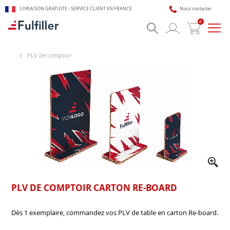
LIVRAISON GRATUITE - SERVICE CLIENT EN FRANCE
Nous contacter
0
Bascu
la
navig
PLV de comptoir
🎯 Assistant impression Fulfiller
IA + équipe disponible 24/7
PLV DE COMPTOIR CARTON RE-BOARD
Dès 1 exemplaire, commandez vos PLV de table en carton Re-board.