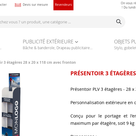
On vous r
acter
Devis sur mesure
Revendeurs
! Du lund
PUBLICITÉ EXTÉRIEURE
OBJETS P
.
Bâche & banderole, Drapeau publicitaire...
Stylo, gobelet
ir 3 étagères 28 x 20 x 118 cm avec fronton
PRÉSENTOIR 3 ÉTAGÈRES
Présentoir PLV 3 étagères - 28 x
Personnalisation extérieure en 
Conçu pour le portage et l'e
maximum par étagère, soit 9 kg a