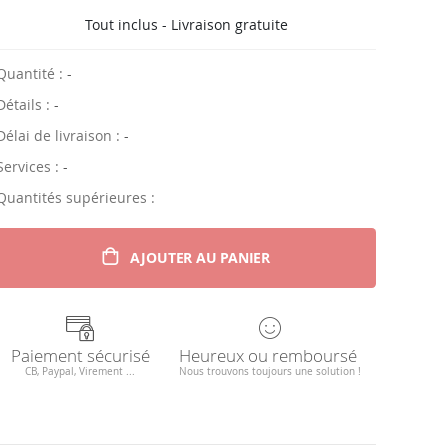
Tout inclus - Livraison gratuite
Quantité :
-
Détails :
-
Délai de livraison :
-
Services :
-
Quantités supérieures :
AJOUTER AU PANIER
Paiement sécurisé
Heureux ou remboursé
CB, Paypal, Virement ...
Nous trouvons toujours une solution !