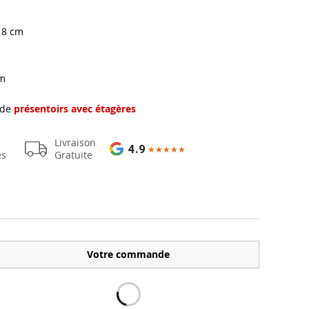
18 cm
cm
 de
présentoirs avec étagères
Livraison
4.9
★★★★★
★★★★★
es
Gratuite
Votre commande