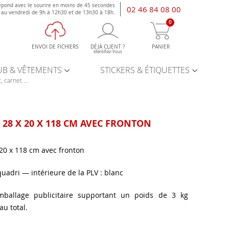
épond avec le sourire en moins de 45 secondes
02 46 84 08 00
i au vendredi de 9h à 12h30 et de 13h30 à 18h.
0
ENVOI DE FICHIERS
DÉJÀ CLIENT ?
PANIER
Identifiez-Vous
UB & VÊTEMENTS
STICKERS & ÉTIQUETTES
, carnet ...
 28 X 20 X 118 CM AVEC FRONTON
 20 x 118 cm avec fronton
quadri — intérieure de la PLV : blanc
mballage publicitaire supportant un poids de 3 kg
u total.