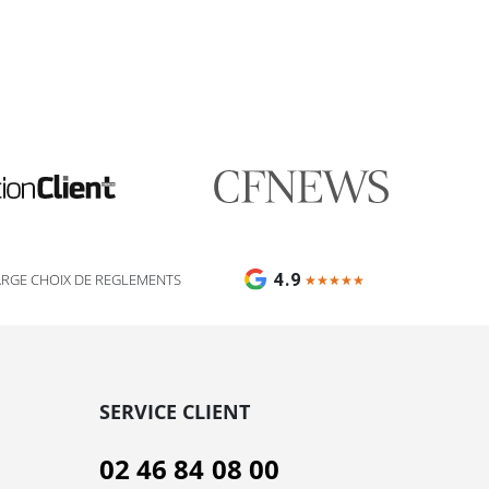
🎯 Assistant impression Fulfiller
IA + équipe disponible 24/7
4.9
ARGE CHOIX DE REGLEMENTS
★★★★★
★★★★★
SERVICE CLIENT
02 46 84 08 00