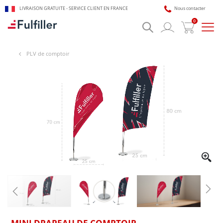
LIVRAISON GRATUITE - SERVICE CLIENT EN FRANCE
Nous contacter
0
Bascu
la
navig
PLV de comptoir
🎯 Assistant impression Fulfiller
IA + équipe disponible 24/7