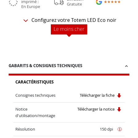
imprimé :
★★★★★
★★★★★
Gratuite
En Europe
Configurez votre Totem LED Eco noir
Le moins cher
GABARITS & CONSIGNES TECHNIQUES
CARACTÉRISTIQUES
Consignes techniques
Télécharger la fiche
Notice
Télécharger la notice
d'utilisation/montage
Résolution
150 dpi