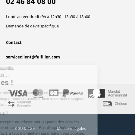
02 46 84 08 00
Lundi au vendredi : 9h à 12h30 - 13h30 à 18h00
Demande de devis spécifique
Contact
serviceclient@fulfiller.com
Continuer sans accepter
Salut c'est nous...
les Cookies !
On a attendu d'être sûrs que le contenu de ce site vous intéresse
avant de vous déranger, mais on aimerait bien vous accompagner
pendant votre visite...
C'est OK pour vous ?
Ici, vous pouvez accepter ou refuser tout ou partie des cookies
déposés par Fulfiller et ses partenaires. Pas d'inquiétude, vous
CGU & CGV
|
Mentions légales
|
pourrez changer d'avis à tout moment en paramétrant vos cookies.