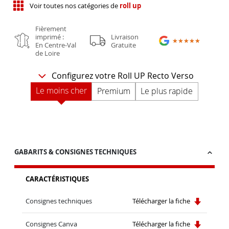
Voir toutes nos catégories de
roll up
Fièrement
imprimé :
Livraison
★★★★★
★★★★★
En Centre-Val
Gratuite
de Loire
Configurez votre Roll UP Recto Verso
Le moins cher
Premium
Le plus rapide
GABARITS & CONSIGNES TECHNIQUES
CARACTÉRISTIQUES
Consignes techniques
Télécharger la fiche
Consignes Canva
Télécharger la fiche