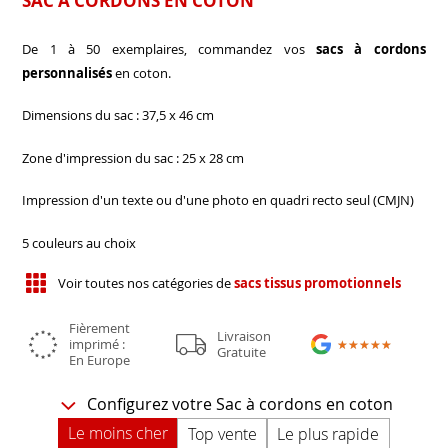
SAC À CORDONS EN COTON
De 1 à 50 exemplaires, commandez vos
sacs à cordons
personnalisés
en coton.
Dimensions du sac : 37,5 x 46 cm
Zone d'impression du sac : 25 x 28 cm
Impression d'un texte ou d'une photo en quadri recto seul (CMJN)
5 couleurs au choix
Voir toutes nos catégories de
sacs tissus promotionnels
Fièrement
Livraison
imprimé :
★★★★★
★★★★★
Gratuite
En Europe
Configurez votre Sac à cordons en coton
Le moins cher
Top vente
Le plus rapide