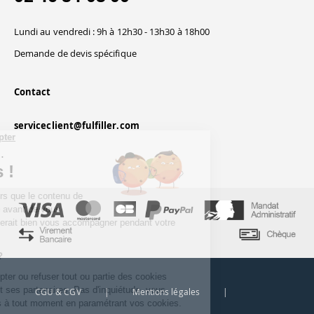
Lundi au vendredi : 9h à 12h30 - 13h30 à 18h00
Demande de devis spécifique
Contact
serviceclient@fulfiller.com
Continuer sans accepter
Salut c'est nous...
les Cookies !
On a attendu d'être sûrs que le contenu de
ce site vous intéresse avant de vous
déranger, mais on aimerait bien vous accompagner pendant votre
visite...
C'est OK pour vous ?
Ici, vous pouvez accepter ou refuser tout ou partie des cookies
déposés par Fulfiller et ses partenaires. Pas d'inquiétude, vous
CGU & CGV
|
Mentions légales
|
pourrez changer d'avis à tout moment en paramétrant vos cookies.