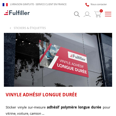
LIVRAISON GRATUITE - SERVICE CLIENT EN FRANCE
Nous contacter
0
Bascu
la
navig
STICKERS & ÉTIQUETTES
🎯 Assistant impression Fulfiller
IA + équipe disponible 24/7
VINYLE ADHÉSIF LONGUE DURÉE
Sticker vinyle sur-mesure
adhésif polymère longue durée
pour
vitrine, voiture, camion ...