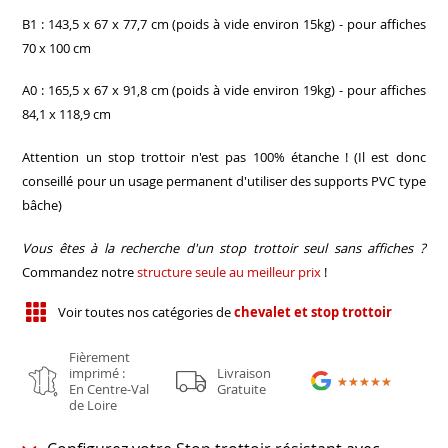
B1 : 143,5 x 67 x 77,7 cm (poids à vide environ 15kg) - pour affiches
70 x 100 cm
A0 : 165,5 x 67 x 91,8 cm (poids à vide environ 19kg) - pour affiches
84,1 x 118,9 cm
Attention un stop trottoir n'est pas 100% étanche ! (Il est donc
conseillé pour un usage permanent d'utiliser des supports PVC type
bâche)
Vous êtes à la recherche d'un stop trottoir seul sans affiches ?
Commandez notre
structure seule au meilleur prix
!
Voir toutes nos catégories de
chevalet et stop trottoir
Fièrement
imprimé :
Livraison
★★★★★
★★★★★
En Centre-Val
Gratuite
de Loire