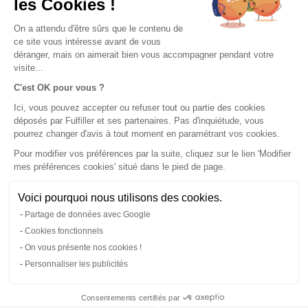
les Cookies !
On a attendu d'être sûrs que le contenu de
ce site vous intéresse avant de vous
déranger, mais on aimerait bien vous accompagner pendant votre
visite...
C'est OK pour vous ?
Ici, vous pouvez accepter ou refuser tout ou partie des cookies
déposés par Fulfiller et ses partenaires. Pas d'inquiétude, vous
CGU & CGV
|
Mentions légales
|
pourrez changer d'avis à tout moment en paramétrant vos cookies.
Pour modifier vos préférences par la suite, cliquez sur le lien 'Modifier
mes préférences cookies' situé dans le pied de page.
Politique de confidentialité
|
Contact
|
Voici pourquoi nous utilisons des cookies.
Partage de données avec Google
Modifier mes préférences cookies
Cookies fonctionnels
On vous présente nos cookies !
Tous droits réservés © Fulfiller
Personnaliser les publicités
Vos données sont sécurisées et confidentielles.
Consentements certifiés par