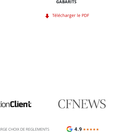
GABARITS
Télécharger le PDF
🎯 Assistant impression Fulfiller
IA + équipe disponible 24/7
4.9
ARGE CHOIX DE REGLEMENTS
★★★★★
★★★★★