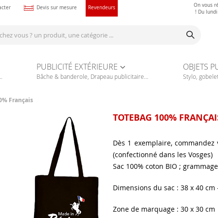
On vous r
acter
Devis sur mesure
Revendeurs
! Du lund
PUBLICITÉ EXTÉRIEURE
OBJETS P
.
Bâche & banderole, Drapeau publicitaire...
Stylo, gobelet
0% Français
TOTEBAG 100% FRANÇAI
Dès 1 exemplaire, commandez 
(confectionné dans les Vosges)
Sac 100% coton BIO ; grammage 
Dimensions du sac : 38 x 40 cm 
Zone de marquage : 30 x 30 cm