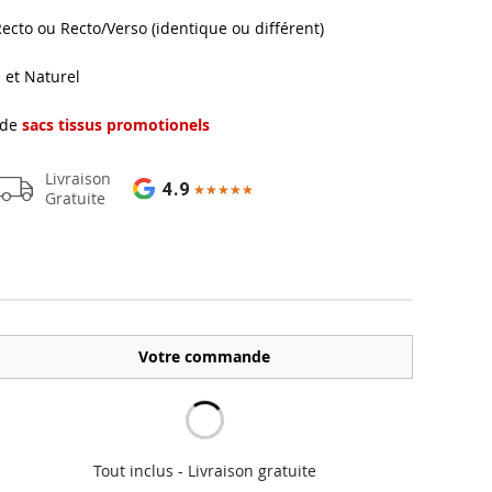
cto ou Recto/Verso (identique ou différent)
u et Naturel
 de
sacs tissus promotionels
Livraison
4.9
★★★★★
★★★★★
Gratuite
Votre commande
Tout inclus - Livraison gratuite