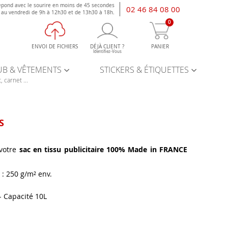
épond avec le sourire en moins de 45 secondes
02 46 84 08 00
i au vendredi de 9h à 12h30 et de 13h30 à 18h.
0
ENVOI DE FICHIERS
DÉJÀ CLIENT ?
PANIER
Identifiez-Vous
UB & VÊTEMENTS
STICKERS & ÉTIQUETTES
, carnet ...
S
votre
sac en tissu publicitaire 100% Made in FRANCE
: 250 g/m² env.
- Capacité 10L