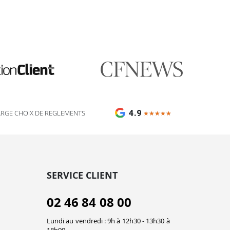
🎯 Assistant impression Fulfiller
IA + équipe disponible 24/7
4.9
ARGE CHOIX DE REGLEMENTS
★★★★★
★★★★★
SERVICE CLIENT
02 46 84 08 00
Lundi au vendredi : 9h à 12h30 - 13h30 à