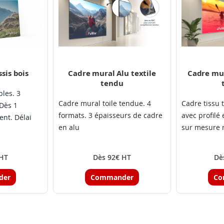
sis bois
Cadre mural Alu textile
Cadre mur
tendu
bles. 3
Cadre mural toile tendue. 4
Cadre tissu 
 Dès 1
formats. 3 épaisseurs de cadre
avec profilé 
nt. Délai
en alu
sur mesure r
 HT
Dès 92€ HT
Dè
der
Commander
Co