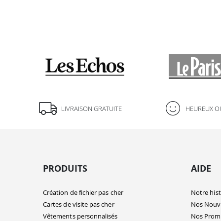
LIVRAISON GRATUITE
HEUREUX O
e le contenu de ce site vous intéresse
is on aimerait bien vous
PRODUITS
AIDE
visite...
Création de fichier pas cher
Notre hist
u refuser tout ou partie des cookies
Cartes de visite pas cher
Nos Nouv
 partenaires. Pas d'inquiétude, vous
Vêtements personnalisés
Nos Prom
out moment en paramétrant vos