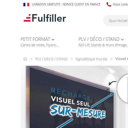
LIVRAISON GRATUITE - SERVICE CLIENT EN FRANCE
Nous cont
PETIT FORMAT
PLV / DÉCO / STAND
Cartes de visite, Flyers...
Roll UP, Stands & murs d'image..
Visuel 
PLV / DÉCO / STAND
Signalétique murale