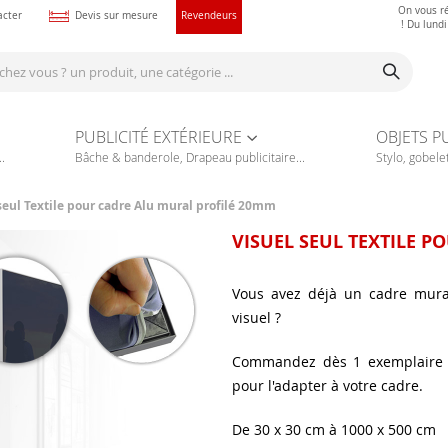
On vous r
acter
Devis sur mesure
Revendeurs
! Du lund
PUBLICITÉ EXTÉRIEURE
OBJETS P
.
Bâche & banderole, Drapeau publicitaire...
Stylo, gobelet
seul Textile pour cadre Alu mural profilé 20mm
VISUEL SEUL TEXTILE 
Vous avez déjà un cadre mura
visuel ?
Commandez dès 1 exemplaire 
pour l'adapter à votre cadre.
De 30 x 30 cm à 1000 x 500 cm