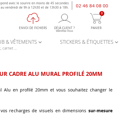
épond avec le sourire en moins de 45 secondes
02 46 84 08 00
i au vendredi de 9h à 12h30 et de 13h30 à 18h.
0
ENVOI DE FICHIERS
DÉJÀ CLIENT ?
PANIER
Identifiez-Vous
UB & VÊTEMENTS
STICKERS & ÉTIQUETTES
, carnet ...
POUR CADRE ALU MURAL PROFILÉ 20MM
l Alu en profilé 20mm et vous souhaitez changer le
vos recharges de visuels en dimensions
sur-mesure