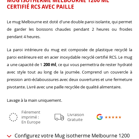
MUG ISOTHERME MELBOURNE 1200 ML
CERTIFIÉ RCS AVEC PAILLE
Le mug Melbourne est doté d'une double paroi isolante, qui permet
de garder les boissons chaudes pendant 2 heures ou froides
pendant 4 heures.
La paroi intérieure du mug est composée de plastique recyclé la
paroi extérieure est en acier inoxydable recyclé certifié RCS. Le mug
a une capacité de 1
200 ml
, ce qui vous permettra de rester hydraté
avec style tout au long de la journée. Comprend un couvercle à
pression anti-éclaboussures avec deux ouvertures et une fermeture
pivotante. Livré avec une paille recyclée de qualité alimentaire.
Lavage à la main uniquement.
Fièrement
Livraison
imprimé :
★★★★★
★★★★★
Gratuite
En Europe
Configurez votre Mug isotherme Melbourne 1200