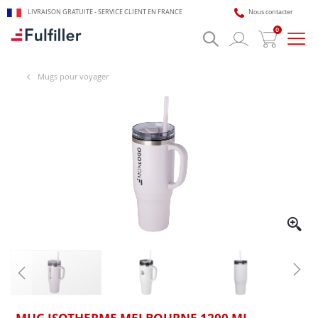
LIVRAISON GRATUITE - SERVICE CLIENT EN FRANCE
Nous contacter
0
Bascu
la
navig
🎯 Assistant impression Fulfiller
Mugs pour voyager
IA + équipe disponible 24/7