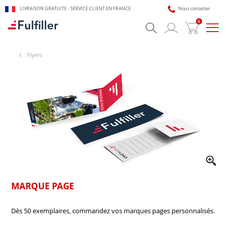
LIVRAISON GRATUITE - SERVICE CLIENT EN FRANCE
Nous contacter
0
Bascu
la
navig
Flyers
🎯 Assistant impression Fulfiller
IA + équipe disponible 24/7
MARQUE PAGE
Dès 50 exemplaires, commandez vos marques pages personnalisés.