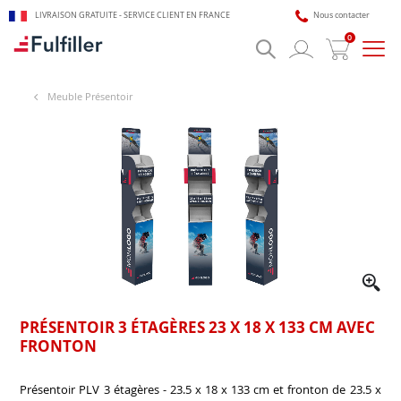
LIVRAISON GRATUITE - SERVICE CLIENT EN FRANCE
Nous contacter
0
Bascu
la
navig
Meuble Présentoir
🎯 Assistant impression Fulfiller
IA + équipe disponible 24/7
PRÉSENTOIR 3 ÉTAGÈRES 23 X 18 X 133 CM AVEC
FRONTON
Présentoir PLV 3 étagères - 23.5 x 18 x 133 cm et fronton de 23.5 x