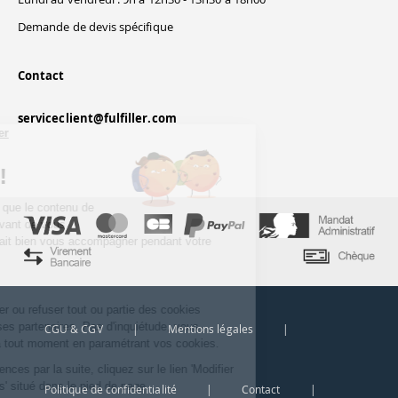
Demande de devis spécifique
Contact
serviceclient@fulfiller.com
Continuer sans accepter
Salut c'est nous...
les Cookies !
On a attendu d'être sûrs que le contenu de
ce site vous intéresse avant de vous
déranger, mais on aimerait bien vous accompagner pendant votre
visite...
C'est OK pour vous ?
Ici, vous pouvez accepter ou refuser tout ou partie des cookies
déposés par Fulfiller et ses partenaires. Pas d'inquiétude, vous
CGU & CGV
|
Mentions légales
|
pourrez changer d'avis à tout moment en paramétrant vos cookies.
Pour modifier vos préférences par la suite, cliquez sur le lien 'Modifier
mes préférences cookies' situé dans le pied de page.
Politique de confidentialité
|
Contact
|