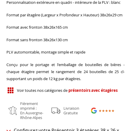
Personnalisation extérieure en quadri - intérieure de la PLV : blanc
Format par étagère (Largeur x Profondeur x Hauteur) 38x26x29 cm
Format avec fronton 38x26x165 cm
Format sans fronton 38x26x130 cm
PLV automontable, montage simple et rapide
Conçu pour le portage et l'emballage de bouteilles de bières -
chaque étagère permet le rangement de 24 bouteilles de 25 cl-
supportant un poids de 12 kg par étagères.
Voir toutes nos catégories de
présentoirs avec étagères
Fièrement
imprimé :
Livraison
★★★★★
★★★★★
En Auvergne-
Gratuite
Rhône-Alpes
Configurez votre Présentoir 3 étagères 38 x 26 x