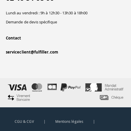
Lundi au vendredi : 9h à 12h30 - 13h30 à 18h00
Demande de devis spécifique
Contact
serviceclient@fulfiller.com
e contenu de ce site vous intéresse
on aimerait bien vous accompagner
efuser tout ou partie des cookies
rtenaires. Pas d'inquiétude, vous
CGU & CGV
|
Mentions légales
|
 moment en paramétrant vos cookies.