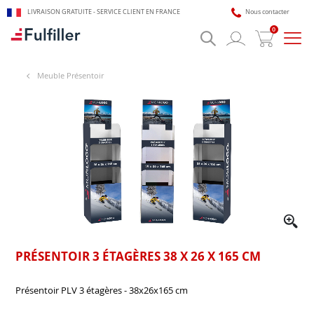
LIVRAISON GRATUITE - SERVICE CLIENT EN FRANCE
Nous contacter
0
Bascu
la
navig
Meuble Présentoir
🎯 Assistant impression Fulfiller
IA + équipe disponible 24/7
PRÉSENTOIR 3 ÉTAGÈRES 38 X 26 X 165 CM
Présentoir PLV 3 étagères - 38x26x165 cm